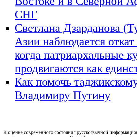
Востоке и в Северной А
СНГ
Светлана Дзарданова (Т
Азии наблюдается откат
когда патриархальные к
продвигаются как единс
Как помочь таджикском
Владимиру Путину
К оценке современного состояния русскоязычной информацион