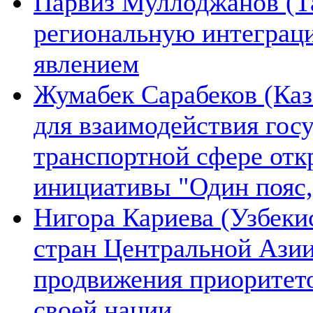
Парвиз Муллоджанов (Та
региональную интеграц
явлением
Жумабек Сарабеков (Каз
для взаимодействия гос
транспортной сфере отк
инициативы "Один пояс,
Нигора Кариева (Узбеки
стран Центральной Азии
продвижения приоритето
своей нации