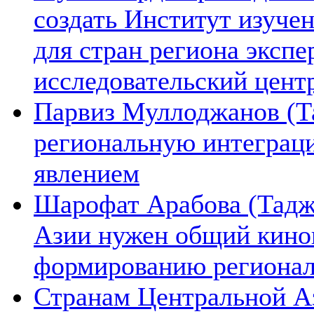
создать Институт изуче
для стран региона экспе
исследовательский цент
Парвиз Муллоджанов (Та
региональную интеграц
явлением
Шарофат Арабова (Тадж
Азии нужен общий киноп
формированию региона
Странам Центральной А