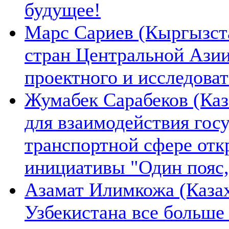
будущее!
Марс Сариев (Кыргызста
стран Центральной Ази
проектного и исследова
Жумабек Сарабеков (Каз
для взаимодействия гос
транспортной сфере отк
инициативы "Один пояс,
Азамат Илимкожа (Казах
Узбекистана все больше