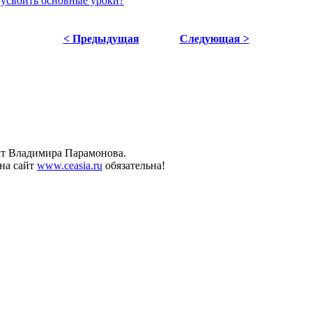
 усвоить основные уроки?
< Предыдущая
Следующая >
ект Владимира Парамонова.
на сайт
www.ceasia.ru
обязательна!