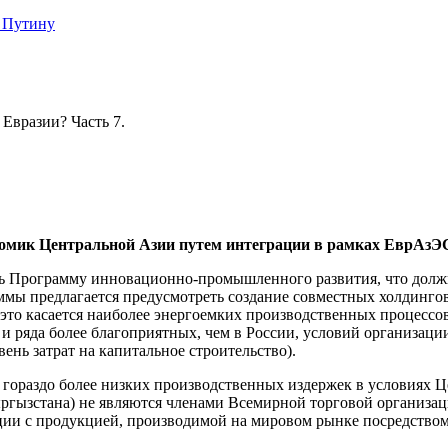
 Путину
Евразии? Часть 7.
омик Центральной Азии
путем интеграции в рамках ЕврАзЭ
ть Программу инновационно-промышленного развития, что должн
ммы предлагается предусмотреть создание совместных холдинго
то касается наиболее энергоемких производственных процессов)
и ряда более благоприятных, чем в России, условий организации
ень затрат на капитальное строительство).
 гораздо более низких производственных издержек в условиях Ц
ргызстана) не являются членами Всемирной торговой организа
нции с продукцией, производимой на мировом рынке посредством