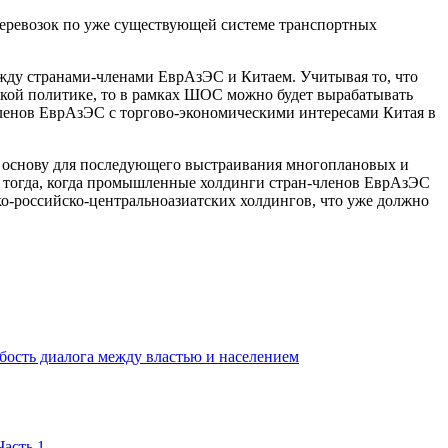
еревозок по уже существующей системе транспортных
жду странами-членами ЕврАзЭС и Китаем. Учитывая то, что
ской политике, то в рамках ШОС можно будет вырабатывать
ленов ЕврАзЭС с торгово-экономическими интересами Китая в
ю основу для последующего выстраивания многоплановых и
тогда, когда промышленные холдинги стран-членов ЕврАзЭС
ко-российско-центральноазиатских холдингов, что уже должно
бость диалога между властью и населением
асть 1.