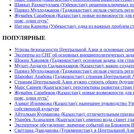
Шавкат Рахматуллаев (Узбекистан): решения ключевых п
Парвиз Муллоджанов (Таджикистан): нельзя считать ре
Жумабек Сарабеков (Казахстан): новые возможности для
пояс, один путь"
Нигора Кариева (Узбекистан): одна из важных проблем с
ПОПУЛЯРНЫЕ
Угрозы безопасности Центральной Азии и основные сцен
Эксперты из СНГ об основных внешнеполитических зада
Шокир Хакимов (Таджикистан): основная задача для стра
Мухит-Ардагер Сыдыкназаров (Казахстан): важно создать
Парвиз Муллоджанов (Таджикистан): нельзя считать ре
Шарофат Арабова (Таджикистан): странам Центральной 
Странам Центральной Азии нужно строить общее будуще
Марс Сариев (Кыргызстан): перспективы развития стран
Жумабек Сарабеков (Казахстан): новые возможности для
пояс, один путь"
Азамат Илимкожа (Казахстан): нынешнее руководство Узб
собственной культуре
Айтолкын Курманова (Казахстан): отличительным признак
Уланбек Асаналиев (Кыргызстан): именно вода станет г
Экспертное обсуждение: значение событий на Ближнем 
Светлана Дзарданова (Туркменистан): в Центральной Ази