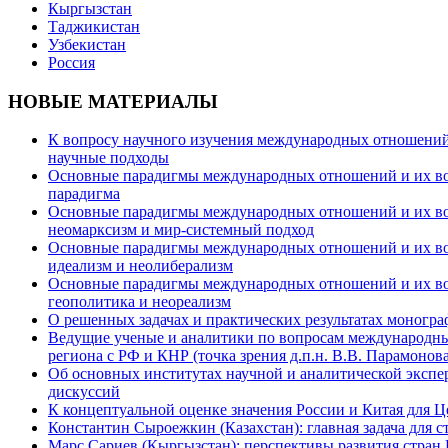
Кыргызстан
Таджикистан
Узбекистан
Россия
НОВЫЕ МАТЕРИАЛЫ
К вопросу научного изучения международных отношений в
научные подходы
Основные парадигмы международных отношений и их возм
парадигма
Основные парадигмы международных отношений и их возм
неомарксизм и мир-системный подход
Основные парадигмы международных отношений и их возм
идеализм и неолиберализм
Основные парадигмы международных отношений и их возмо
геополитика и неореализм
О решенных задачах и практических результатах моногра
Ведущие ученые и аналитики по вопросам международных
региона с РФ и КНР (точка зрения д.п.н. В.В. Парамонова
Об основных институтах научной и аналитической экспе
дискуссий
К концептуальной оценке значения России и Китая для 
Константин Сыроежкин (Казахстан): главная задача для 
Марс Сариев (Кыргызстан): перспективы развития стран