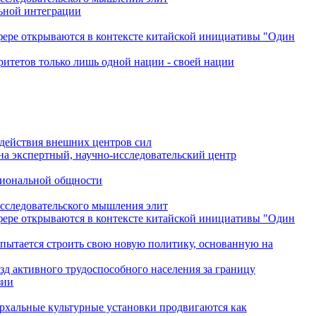
льной интеграции
сфере открываются в контексте китайской инициативы "Один
ритетов только лишь одной нации - своей нации
одействия внешних центров сил
на экспертный, научно-исследовательский центр
гиональной общности
исследовательского мышления элит
сфере открываются в контексте китайской инициативы "Один
 пытается строить свою новую политику, основанную на
зд активного трудоспособного населения за границу
зии
архальные культурные установки продвигаются как