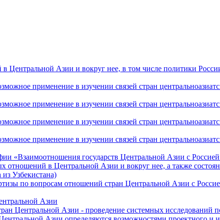
 Центральной Азии и вокруг нее, в том числе политики России 
ожное применение в изучении связей стран центральноазиатског
ожное применение в изучении связей стран центральноазиатског
ожное применение в изучении связей стран центральноазиатског
жное применение в изучении связей стран центральноазиатског
фии «Взаимоотношения государств Центральной Азии с Россией 
 отношений в Центральной Азии и вокруг нее, а также состоян
 из Узбекистана)
ртизы по вопросам отношений стран Центральной Азии с Россие
Центральной Азии
стран Центральной Азии - проведение системных исследований п
 Центральной Азии определяются возможностями проектного и 