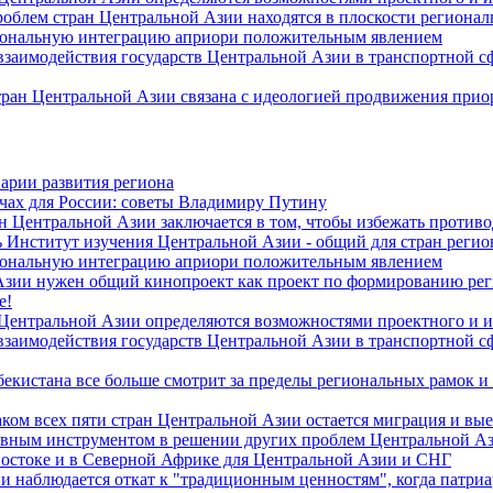
роблем стран Центральной Азии находятся в плоскости региона
гиональную интеграцию априори положительным явлением
 взаимодействия государств Центральной Азии в транспортной 
тран Центральной Азии связана с идеологией продвижения прио
арии развития региона
чах для России: советы Владимиру Путину
н Центральной Азии заключается в том, чтобы избежать против
 Институт изучения Центральной Азии - общий для стран регио
гиональную интеграцию априори положительным явлением
Азии нужен общий кинопроект как проект по формированию ре
е!
 Центральной Азии определяются возможностями проектного и 
 взаимодействия государств Центральной Азии в транспортной 
екистана все больше смотрит за пределы региональных рамок и
ом всех пяти стран Центральной Азии остается миграция и вые
лавным инструментом в решении других проблем Центральной А
Востоке и в Северной Африке для Центральной Азии и СНГ
и наблюдается откат к "традиционным ценностям", когда патри