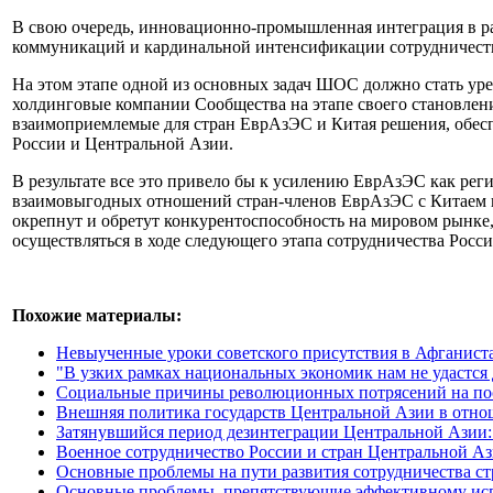
В свою очередь, инновационно-промышленная интеграция в р
коммуникаций и кардинальной интенсификации сотрудничества
На этом этапе одной из основных задач ШОС должно стать ур
холдинговые компании Сообщества на этапе своего становлен
взаимоприемлемые для стран ЕврАзЭС и Китая решения, обес
России и Центральной Азии.
В результате все это привело бы к усилению ЕврАзЭС как ре
взаимовыгодных отношений стран-членов ЕврАзЭС с Китаем 
окрепнут и обретут конкурентоспособность на мировом рынке,
осуществляться в ходе следующего этапа сотрудничества Росс
Похожие материалы:
Невыученные уроки советского присутствия в Афганист
"В узких рамках национальных экономик нам не удастся
Социальные причины революционных потрясений на постс
Внешняя политика государств Центральной Азии в отн
Затянувшийся период дезинтеграции Центральной Азии: 
Военное сотрудничество России и стран Центральной Аз
Основные проблемы на пути развития сотрудничества с
Основные проблемы, препятствующие эффективному испо