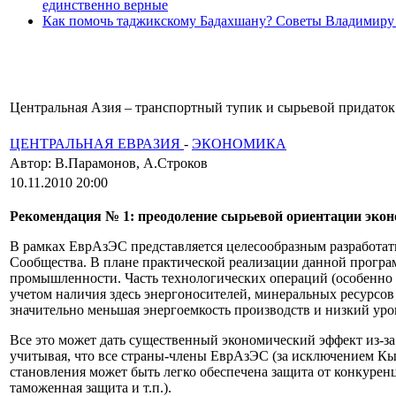
единственно верные
Как помочь таджикскому Бадахшану? Советы Владимиру
Центральная Азия – транспортный тупик и сырьевой придаток 
ЦЕНТРАЛЬНАЯ ЕВРАЗИЯ
-
ЭКОНОМИКА
Автор: В.Парамонов, А.Строков
10.11.2010 20:00
Рекомендация № 1: преодоление сырьевой ориентации
экон
В рамках ЕврАзЭС представляется целесообразным разработа
Сообщества. В плане практической реализации данной програ
промышленности. Часть технологических операций (особенно э
учетом наличия здесь энергоносителей, минеральных ресурсов 
значительно меньшая энергоемкость производств и низкий уров
Все это может дать существенный экономический эффект из-за
учитывая, что все страны-члены ЕврАзЭС (за исключением Кы
становления может быть легко обеспечена защита от конкуре
таможенная защита и т.п.).