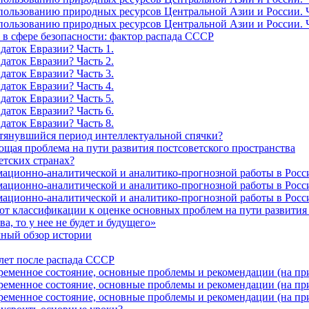
льзованию природных ресурсов Центральной Азии и России. Ч
льзованию природных ресурсов Центральной Азии и России. Ч
в сфере безопасности: фактор распада СССР
даток Евразии? Часть 1.
даток Евразии? Часть 2.
даток Евразии? Часть 3.
даток Евразии? Часть 4.
даток Евразии? Часть 5.
даток Евразии? Часть 6.
даток Евразии? Часть 8.
затянувшийся период интеллектуальной спячки?
ющая проблема на пути развития постсоветского пространства
етских странах?
ационно-аналитической и аналитико-прогнозной работы в России
ационно-аналитической и аналитико-прогнозной работы в России
ационно-аналитической и аналитико-прогнозной работы в России
 от классификации к оценке основных проблем на пути развити
а, то у нее не будет и будущего»
чный обзор истории
 лет после распада СССР
ременное состояние, основные проблемы и рекомендации (на при
ременное состояние, основные проблемы и рекомендации (на при
ременное состояние, основные проблемы и рекомендации (на при