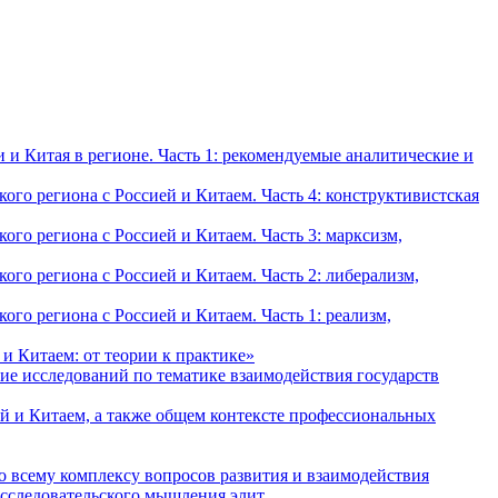
и Китая в регионе. Часть 1: рекомендуемые аналитические и
о региона с Россией и Китаем. Часть 4: конструктивистская
о региона с Россией и Китаем. Часть 3: марксизм,
о региона с Россией и Китаем. Часть 2: либерализм,
о региона с Россией и Китаем. Часть 1: реализм,
и Китаем: от теории к практике»
ие исследований по тематике взаимодействия государств
й и Китаем, а также общем контексте профессиональных
о всему комплексу вопросов развития и взаимодействия
исследовательского мышления элит