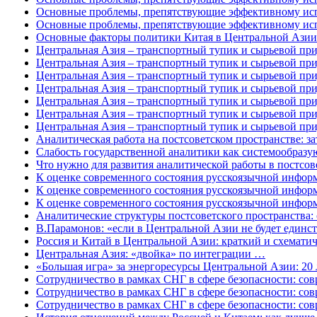
Основные проблемы, препятствующие эффективному испо
Основные проблемы, препятствующие эффективному испо
Основные факторы политики Китая в Центральной Азии 
Центральная Азия – транспортный тупик и сырьевой при
Центральная Азия – транспортный тупик и сырьевой при
Центральная Азия – транспортный тупик и сырьевой при
Центральная Азия – транспортный тупик и сырьевой при
Центральная Азия – транспортный тупик и сырьевой при
Центральная Азия – транспортный тупик и сырьевой при
Центральная Азия – транспортный тупик и сырьевой при
Аналитическая работа на постсоветском пространстве: 
Слабость государственной аналитики как системообразу
Что нужно для развития аналитической работы в постсов
К оценке современного состояния русскоязычной информ
К оценке современного состояния русскоязычной информ
К оценке современного состояния русскоязычной информ
Аналитические структуры постсоветского пространства:
В.Парамонов: «если в Центральной Азии не будет единств
Россия и Китай в Центральной Азии: краткий и схемати
Центральная Азия: «двойка» по интеграции …
«Большая игра» за энергоресурсы Центральной Азии: 20
Сотрудничество в рамках СНГ в сфере безопасности: сов
Сотрудничество в рамках СНГ в сфере безопасности: сов
Сотрудничество в рамках СНГ в сфере безопасности: сов