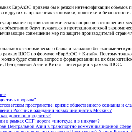
амках ЕврАзЭС привела бы к резкой интенсификации объемов п
 в других направлениях экономики, политики и безопасности.
егулирование торгово-экономических вопросов в отношениях ме
ия объективно будут нуждаться в протекционистской экономиче
печивающие совмещение мер по защите производителей стран-ч
гионального экономического блока и заложило бы экономическу
в рамках ШОС по формуле «ЕврАзЭС + Китай». Поэтому только 
 можно будет ставить вопрос о формировании на их базе китайс
ии, Центральной Азии и Китая – интеграции в рамках ШОС.
ане
 достичь прорыва"
оветском пространстве: кризис общественного сознания и сла
ошении России: в ожидании новых инициатив Москвы?
как долго он продлится?
ии в рамках СНГ: дорога «ниоткуда и в никуда»?
тран Центральной Азии в транспортно-коммуникационной сфере
льзованию природных ресурсов Центральной Азии и России. Ч