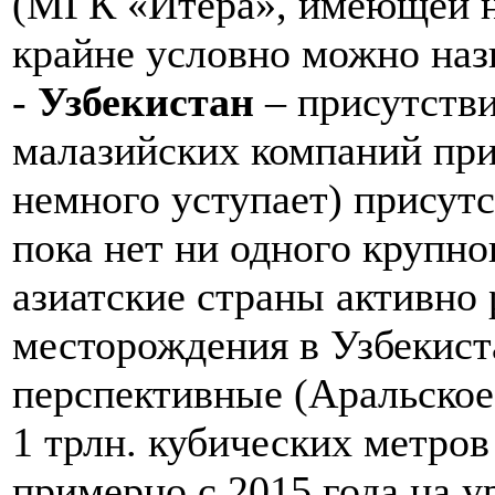
(МГК «Итера», имеющей н
крайне условно можно наз
-
Узбекистан
– присутстви
малазийских компаний пр
немного уступает) присут
пока нет ни одного крупно
азиатские страны активно
месторождения в Узбекиста
перспективные (Аральское
1 трлн. кубических метров
примерно с 2015 года на у