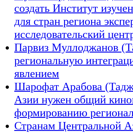
создать Институт изуче
для стран региона экспе
исследовательский цент
Парвиз Муллоджанов (Та
региональную интеграц
явлением
Шарофат Арабова (Тадж
Азии нужен общий киноп
формированию региона
Странам Центральной А