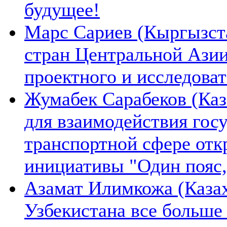
будущее!
Марс Сариев (Кыргызста
стран Центральной Ази
проектного и исследова
Жумабек Сарабеков (Каз
для взаимодействия гос
транспортной сфере отк
инициативы "Один пояс,
Азамат Илимкожа (Казах
Узбекистана все больше