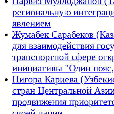
Парвиз Муллоджанов (Та
региональную интеграц
явлением
Жумабек Сарабеков (Каз
для взаимодействия гос
транспортной сфере отк
инициативы "Один пояс,
Нигора Кариева (Узбеки
стран Центральной Азии
продвижения приоритето
своей нации