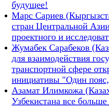
будущее!
Марс Сариев (Кыргызста
стран Центральной Ази
проектного и исследова
Жумабек Сарабеков (Каз
для взаимодействия гос
транспортной сфере отк
инициативы "Один пояс,
Азамат Илимкожа (Казах
Узбекистана все больше