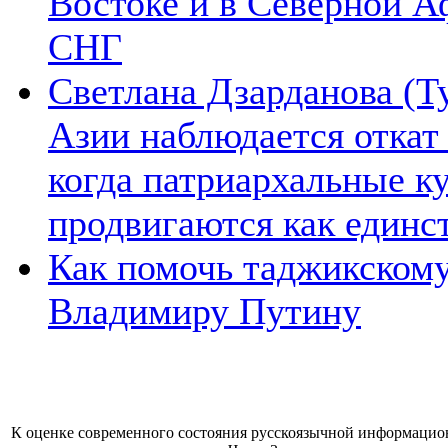
Востоке и в Северной А
СНГ
Светлана Дзарданова (Т
Азии наблюдается откат
когда патриархальные к
продвигаются как единс
Как помочь таджикском
Владимиру Путину
К оценке современного состояния русскоязычной информацион