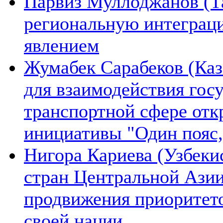
Парвиз Муллоджанов (Та
региональную интеграц
явлением
Жумабек Сарабеков (Каз
для взаимодействия гос
транспортной сфере отк
инициативы "Один пояс,
Нигора Кариева (Узбеки
стран Центральной Азии
продвижения приоритето
своей нации