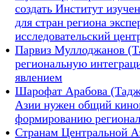
создать Институт изуче
для стран региона экспе
исследовательский цент
Парвиз Муллоджанов (Та
региональную интеграц
явлением
Шарофат Арабова (Тадж
Азии нужен общий киноп
формированию региона
Странам Центральной А