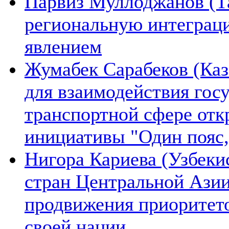
Парвиз Муллоджанов (Та
региональную интеграц
явлением
Жумабек Сарабеков (Каз
для взаимодействия гос
транспортной сфере отк
инициативы "Один пояс,
Нигора Кариева (Узбеки
стран Центральной Азии
продвижения приоритето
своей нации