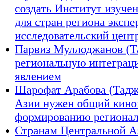
создать Институт изуче
для стран региона экспе
исследовательский цент
Парвиз Муллоджанов (Та
региональную интеграц
явлением
Шарофат Арабова (Тадж
Азии нужен общий киноп
формированию региона
Странам Центральной А