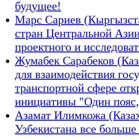
будущее!
Марс Сариев (Кыргызста
стран Центральной Ази
проектного и исследова
Жумабек Сарабеков (Каз
для взаимодействия гос
транспортной сфере отк
инициативы "Один пояс,
Азамат Илимкожа (Казах
Узбекистана все больше