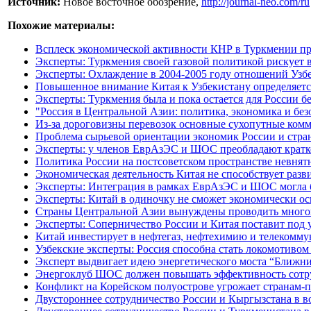
Источник:
Новое восточное обозрение,
http://journal-neo.com/ru
Похожие материалы:
Всплеск экономической активности КНР в Туркмении про
Эксперты: Туркмения своей газовой политикой рискует 
Эксперты: Охлаждение в 2004-2005 году отношений Узб
Повышенное внимание Китая к Узбекистану определяетс
Эксперты: Туркмения была и пока остается для России б
"Россия в Центральной Азии: политика, экономика и бе
Из-за дороговизны перевозок основные сухопутные ком
Проблема сырьевой ориентации экономик России и стра
Эксперты: у членов ЕврАзЭС и ШОС преобладают кратк
Политика России на постсоветском пространстве невнят
Экономическая деятельность Китая не способствует раз
Эксперты: Интеграция в рамках ЕврАзЭС и ШОС могла 
Эксперты: Китай в одиночку не сможет экономически о
Страны Центральной Азии вынуждены проводить многов
Эксперты: Соперничество России и Китая поставит под 
Китай инвестирует в нефтегаз, нефтехимию и телекомм
Узбекские эксперты: Россия способна стать локомотивом
Эксперт выдвигает идею энергетического моста “Ближн
Энергоклуб ШОС должен повышать эффективность сотру
Конфликт на Корейском полуострове угрожает странам
Двустороннее сотрудничество России и Кыргызстана в в