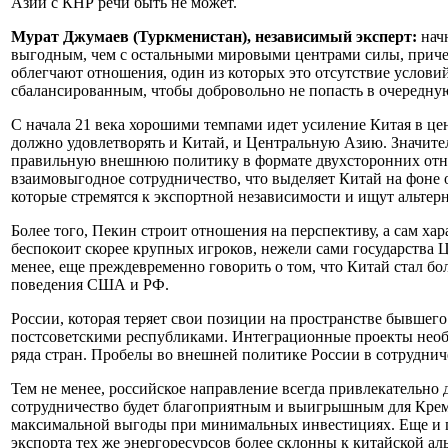
Азии с КНР речи быть не может.
Мурат Джумаев (Туркменистан), независимый эксперт:
нач
выгодным, чем с остальными мировыми центрами силы, причем,
облегчают отношения, один из которых это отсутствие услови
сбалансированным, чтобы добровольно не попасть в очередную
С начала 21 века хорошими темпами идет усиление Китая в цен
должно удовлетворять и Китай, и Центральную Азию. Значител
правильную внешнюю политику в формате двухсторонних отно
взаимовыгодное сотрудничество, что выделяет Китай на фоне 
которые стремятся к экспортной независимости и ищут альтер
Более того, Пекин строит отношения на перспективу, а сам ха
беспокоит скорее крупных игроков, нежели сами государства 
менее, еще преждевременно говорить о том, что Китай стал б
поведения США и РФ.
России, которая теряет свои позиции на пространстве бывшег
постсоветскими республиками. Интеграционные проекты необх
ряда стран. Пробелы во внешней политике России в сотруднич
Тем не менее, российское направление всегда привлекательно
сотрудничество будет благоприятным и выигрышным для Кремл
максимальной выгоды при минимальных инвестициях. Еще и п
экспорта тех же энергоресурсов более склонны к китайской ал