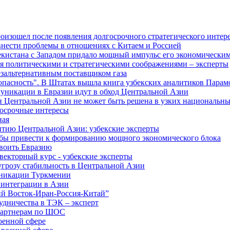
изошел после появления долгосрочного стратегического интере
внести проблемы в отношениях с Китаем и Россией
екистана с Западом придало мощный импульс его экономическим
я политическими и стратегическими соображениями – эксперты
езальтернативным поставщиком газа
зопасность". В Штатах вышла книга узбекских аналитиков Парам
муникации в Евразии идут в обход Центральной Азии
н Центральной Азии не может быть решена в узких национальны
осрочные интересы
ная
витию Центральной Азии: узбекские эксперты
бы привести к формированию мощного экономического блока
своить Евразию
екторный курс - узбекские эксперты
угрозу стабильность в Центральной Азии
уникации Туркмении
 интеграции в Азии
ий Восток-Иран-Россия-Китай”
дничества в ТЭК – эксперт
-партнерам по ШОС
оенной сфере