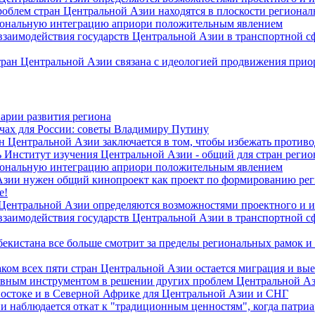
роблем стран Центральной Азии находятся в плоскости региона
гиональную интеграцию априори положительным явлением
 взаимодействия государств Центральной Азии в транспортной 
тран Центральной Азии связана с идеологией продвижения прио
арии развития региона
чах для России: советы Владимиру Путину
н Центральной Азии заключается в том, чтобы избежать против
 Институт изучения Центральной Азии - общий для стран регио
гиональную интеграцию априори положительным явлением
Азии нужен общий кинопроект как проект по формированию ре
е!
 Центральной Азии определяются возможностями проектного и 
 взаимодействия государств Центральной Азии в транспортной 
екистана все больше смотрит за пределы региональных рамок и
ом всех пяти стран Центральной Азии остается миграция и вые
лавным инструментом в решении других проблем Центральной А
Востоке и в Северной Африке для Центральной Азии и СНГ
и наблюдается откат к "традиционным ценностям", когда патри