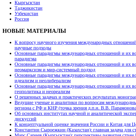
Кыргызстан
Таджикистан
Узбекистан
Россия
НОВЫЕ МАТЕРИАЛЫ
К вопросу научного изучения международных отношений в
научные подходы
Основные парадигмы международных отношений и их возм
парадигма
Основные парадигмы международных отношений и их возм
неомарксизм и мир-системный подход
Основные парадигмы международных отношений и их возм
идеализм и неолиберализм
Основные парадигмы международных отношений и их возмо
геополитика и неореализм
О решенных задачах и практических результатах моногра
Ведущие ученые и аналитики по вопросам международных
региона с РФ и КНР (точка зрения д.п.н. В.В. Парамонова
Об основных институтах научной и аналитической экспе
дискуссий
К концептуальной оценке значения России и Китая для 
Константин Сыроежкин (Казахстан): главная задача для 
Марс Сариев (Кыргызстан): перспективы развития стран