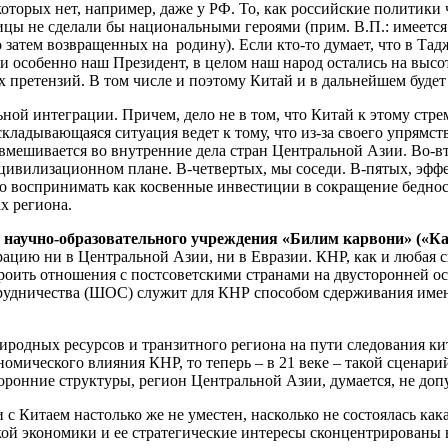
которых нет, например, даже у РФ. То, как российские политики
ицы не сделали бы национальными героями (прим. В.П.: имеетс
затем возвращенных на родину). Если кто-то думает, что в Тадж
и особенно наш Президент, в целом наш народ остались на высоте
 претензий. В том числе и поэтому Китай и в дальнейшем будет
ой интеграции. Причем, дело не в том, что Китай к этому стреми
складывающаяся ситуация ведет к тому, что из-за своего упрямст
 вмешивается во внутренние дела стран Центральной Азии. Во-в
цивилизационном плане. В-четвертых, мы соседи. В-пятых, эфф
о воспринимать как косвенные инвестиции в сокращение бедност
х региона.
о научно-образовательного учреждения «Билим карвони» («К
ацию ни в Центральной Азии, ни в Евразии. КНР, как и любая св
роить отношения с постсоветскими странами на двусторонней осн
трудничества (ШОС) служит для КНР способом сдерживания име
родных ресурсов и транзитного региона на пути следования кита
мического влияния КНР, то теперь – в 21 веке – такой сценарий
оронние структуры, регион Центральной Азии, думается, не допу
 Китаем настолько же не уместен, насколько не состоялась как
кой экономики и ее стратегические интересы сконцентрированы 