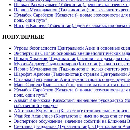
Шавкат Рахматуллаев (Узбекистан): решения ключевых п
Парвиз Муллоджанов (Таджикистан): нельзя считать ре
Жумабек Сарабеков (Казахстан): новые возможности для
пояс, один путь"
Нигора Кариева (Узбекистан): одна из важных проблем с
ПОПУЛЯРНЫЕ
Угрозы безопасности Центральной Азии и основные сцен
Эксперты из СНГ об основных внешнеполитических зада
Шокир Хакимов (Таджикистан): основная задача для стра
Мухит-Ардагер Сыдыкназаров (Казахстан): важно создать
Парвиз Муллоджанов (Таджикистан): нельзя считать ре
Шарофат Арабова (Таджикистан): странам Центральной 
Странам Центральной Азии нужно строить общее будуще
Марс Сариев (Кыргызстан): перспективы развития стран
Жумабек Сарабеков (Казахстан): новые возможности для
пояс, один путь"
Азамат Илимкожа (Казахстан): нынешнее руководство Узб
собственной культуре
Айтолкын Курманова (Казахстан): отличительным признак
Уланбек Асаналиев (Кыргызстан): именно вода станет г
Экспертное обсуждение: значение событий на Ближнем 
Светлана Дзарданова (Туркменистан): в Центральной Ази