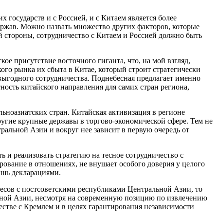
их государств и с Россией, и с Китаем является более
ержав. Можно назвать множество других факторов, которые
й стороны, сотрудничество с Китаем и Россией должно быть
ое присутствие восточного гиганта, что, на мой взгляд,
го рынка их сбыта в Китае, который строит стратегически
ыгодного сотрудничества. Поднебесная предлагает именно
ность китайского направления для самих стран региона,
льноазиатских стран. Китайская активизация в регионе
ругие крупные державы в торгово-экономической сфере. Тем не
ральной Азии и вокруг нее зависит в первую очередь от
 и реализовать стратегию на тесное сотрудничество с
ование в отношениях, не внушает особого доверия у целого
ишь декларациями.
ресов с постсоветскими республиками Центральной Азии, то
ьной Азии, несмотря на современную позицию по извлечению
тве с Кремлем и в целях гарантирования независимости