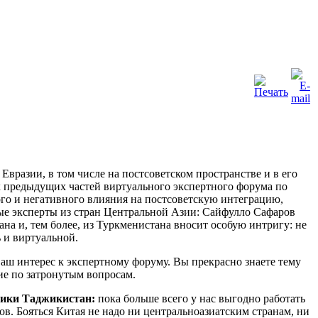
вразии, в том числе на постсоветском пространстве и в его
ех предыдущих частей виртуального экспертного форума по
ого и негативного влияния на постсоветскую интеграцию,
ые эксперты из стран Центральной Азии: Сайфулло Сафаров
на и, тем более, из Туркменистана вносит особую интригу: не
 и виртуальной.
Ваш интерес к экспертному форуму. Вы прекрасно знаете тему
ие по затронутым вопросам.
блики Таджикистан:
пока больше всего у нас выгодно работать
ов. Бояться Китая не надо ни центральноазиатским странам, ни