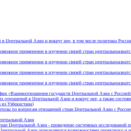
 Центральной Азии и вокруг нее, в том числе политики России 
ожное применение в изучении связей стран центральноазиатског
ожное применение в изучении связей стран центральноазиатског
ожное применение в изучении связей стран центральноазиатског
жное применение в изучении связей стран центральноазиатског
фии «Взаимоотношения государств Центральной Азии с Россией 
 отношений в Центральной Азии и вокруг нее, а также состоян
 из Узбекистана)
ртизы по вопросам отношений стран Центральной Азии с Россие
Центральной Азии
стран Центральной Азии - проведение системных исследований п
 Центральной Азии определяются возможностями проектного и 