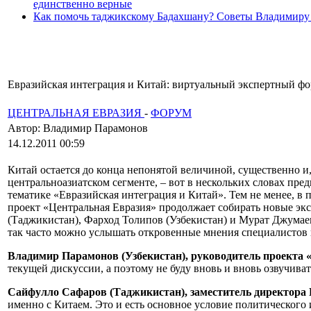
единственно верные
Как помочь таджикскому Бадахшану? Советы Владимиру
Евразийская интеграция и Китай: виртуальный экспертный фор
ЦЕНТРАЛЬНАЯ ЕВРАЗИЯ
-
ФОРУМ
Автор: Владимир Парамонов
14.12.2011 00:59
Китай остается до конца непонятой величиной, существенно и
центральноазиатском сегменте, – вот в нескольких словах пр
тематике «Евразийская интеграция и Китай». Тем не менее, в
проект «Центральная Евразия» продолжает собирать новые эк
(Таджикистан), Фарход Толипов (Узбекистан) и Мурат Джумаев 
так часто можно услышать откровенные мнения специалистов им
Владимир Парамонов (Узбекистан), руководитель проекта 
текущей дискуссии, а поэтому не буду вновь и вновь озвучив
Сайфулло Сафаров (Таджикистан), заместитель директора 
именно с Китаем. Это и есть основное условие политического 