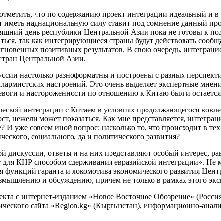
 отметить, что по содержанию проект интеграции идеальный и в 
дет иметь наднациональную силу ставит под сомнение данный про
няшний день республики Центральной Азии пока не готовы к подо
ься, так как интегрирующиеся страны будут действовать сообща 
новенных позитивных результатов. В свою очередь, интеграци
 стран Центральной Азии.
ссии настолько разноформатны и построены с разных перспекти
алармистских настроений. Это очень выделяет экспертные мнени
тревоги и настороженности по отношению к Китаю был и остаетс
ической интеграции с Китаем в условиях продолжающегося вовл
рост, нежели может показаться. Как мне представляется, интегр
е? И уже совсем иной вопрос: насколько то, что происходит в 
ческого, социального, да и политического развития?
ой дискуссии, ответы и на них представляют особый интерес, рав
 для КНР способом сдерживания евразийской интеграции». Не ме
я функций гаранта и локомотива экономического развития Центр
азмышлению и обсуждению, причем не только в рамках этого экс
оекта с интернет-изданием «Новое Восточное Обозрение» (Росс
ческого сайта «Region.kg» (Кыргызстан), информационно-анал