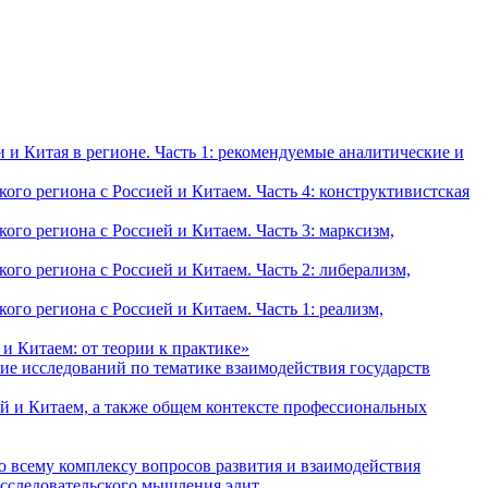
и Китая в регионе. Часть 1: рекомендуемые аналитические и
о региона с Россией и Китаем. Часть 4: конструктивистская
о региона с Россией и Китаем. Часть 3: марксизм,
о региона с Россией и Китаем. Часть 2: либерализм,
о региона с Россией и Китаем. Часть 1: реализм,
и Китаем: от теории к практике»
ие исследований по тематике взаимодействия государств
й и Китаем, а также общем контексте профессиональных
о всему комплексу вопросов развития и взаимодействия
исследовательского мышления элит