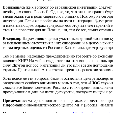
Возвращаясь же к вопросу об евразийской интеграции следует
необходим союз с Россией. Однако, то, что эта интеграция бу
вновь оказаться в роли сырьевого придатка. Поэтому на сегод
интеграции. Если же проблемы на пути интеграции будут решат
и изматывающим, характеризующимся отсутствием гарантий мг
стоит на повестке дня ни Пекина, ни, тем более, самих столиц
Владимир Парамонов:
оценки участников данной части диску
за исключением отсутствия в них синофобии и в целом неких 
же экспертных оценок из России и Казахстана, где «градус» 
Тем не менее, насколько преждевременно говорить об эконом
влияния КНР? На мой взгляд, ответ на этот вопрос не столь п
силу. Другой вопрос: интеграция ли это или все же поглощени
странам Центральной Азии с точки зрения перспектив экономи
Хотя вовсе не эти вопросы были и остаются в центре экспертн
заслуживает особого внимания мысль о том, что «ШОС служит
смысле все более подменяет Россию с точки зрения выполнени
прозвучавшие в данной части дискуссии, послужат пищей к р
Примечание:
материал подготовлен в рамках совместного пр
Информационно-аналитического центра МГУ (Россия), аналити