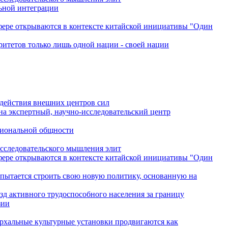
льной интеграции
сфере открываются в контексте китайской инициативы "Один
ритетов только лишь одной нации - своей нации
одействия внешних центров сил
на экспертный, научно-исследовательский центр
гиональной общности
исследовательского мышления элит
сфере открываются в контексте китайской инициативы "Один
 пытается строить свою новую политику, основанную на
зд активного трудоспособного населения за границу
зии
архальные культурные установки продвигаются как