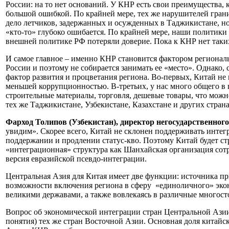
России: на то нет оснований. У КНР есть свои преимущества, 
большой ошибкой. По крайней мере, тех же нарушителей гран
дело летчиков, задержанных и осужденных в Таджикистане, но 
«кто-то» глубоко ошибается. По крайней мере, наши политики 
внешней политике РФ потеряли доверие. Пока к КНР нет таких
И самое главное – именно КНР становится фактором региональн
России и поэтому не собирается занимать ее «место». Однако, 
фактор развития и процветания региона. Во-первых, Китай не
меньшей коррупционностью. В-третьих, у нас много общего в 
строительные материалы, торговля, дешевые товары, что можн
тех же Таджикистане, Узбекистане, Казахстане и других страна
Фарход Толипов (Узбекистан), директор негосударственног
увидим». Скорее всего, Китай не склонен поддерживать интегр
поддержании и продлении статус-кво. Поэтому Китай будет ст
«интеграционная» структура как Шанхайская организация со
версия евразийской псевдо-интеграции.
Центральная Азия для Китая имеет две функции: источника при
возможности включения региона в сферу «единоличного» эконо
великими державами, а также вовлекаясь в различные многост
Вопрос об экономической интеграции стран Центральной Азии с
понятия) тех же стран Восточной Азии. Основная доля китайс