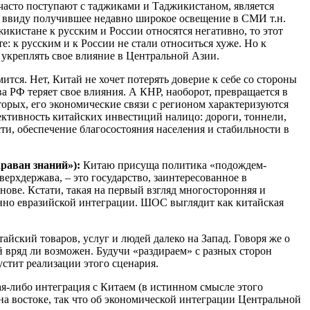
 часто поступают с таджиками и Таджикистаном, является
я ввиду получившее недавно широкое освещение в СМИ т.н.
икистане к русским и России относятся негативно, то этот
: к русским и к России не стали относиться хуже. Но к
 укреплять свое влияние в Центральной Азии.
тся. Нет, Китай не хочет потерять доверие к себе со стороны
ва РФ теряет свое влияния. А КНР, наоборот, превращается в
торых, его экономические связи с регионом характеризуются
ективность китайских инвестиций налицо: дороги, тоннели,
и, обеспечение благосостояния населения и стабильности в
араван знаний»):
Китаю присуща политика «подождем-
ерхдержава, – это государство, заинтересованное в
ове. Кстати, такая на первый взгляд многосторонняя и
нно евразийской интеграции. ШОС выглядит как китайская
йский товаров, услуг и людей далеко на Запад. Говоря же о
 вряд ли возможен. Будучи «раздираем» с разных сторон
стит реализации этого сценария.
ая-либо интеграция с Китаем (в истинном смысле этого
на востоке, так что об экономической интеграции Центральной