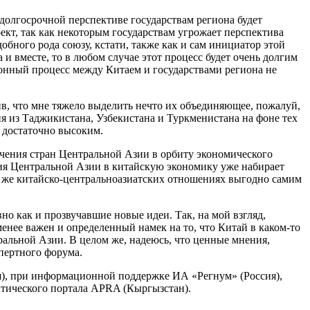
долгосрочной перспективе государствам региона будет
ект, так как некоторым государствам угрожает перспектива
бного рода союзу, кстати, также как и сам инициатор этой
и вместе, то в любом случае этот процесс будет очень долгим
онный процесс между Китаем и государствами региона не
в, что мне тяжело выделить нечто их объединяющее, пожалуй,
я из Таджикистана, Узбекистана и Туркменистана на фоне тех
я достаточно высоким.
ечения стран Центральной Азии в орбиту экономического
ация Центральной Азии в китайскую экономику уже набирает
тех же китайско-центральноазиатских отношениях выгодно самим
но как и прозвучавшие новые идеи. Так, на мой взгляд,
нее важен и определенный намек на то, что Китай в каком-то
альной Азии. В целом же, надеюсь, что ценные мнения,
пертного форума.
ия), при информационной поддержке ИА «Регнум» (Россия),
итического портала APRA (Кыргызстан).