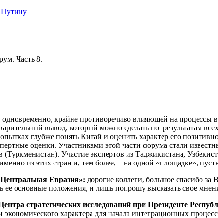
 Путину
ум. Часть 8.
, одновременно, крайне противоречиво влияющей на процессы в Е
едварительный вывод, который можно сделать по результатам вс
 попытках глубже понять Китай и оценить характер его позитивн
спертные оценки. Участниками этой части форума стали известн
(Туркменистан). Участие экспертов из Таджикистана, Узбекиста
енно из этих стран и, тем более, – на одной «площадке», пусть
«Центральная Евразия»:
дорогие коллеги, большое спасибо за 
ать ее основные положения, и лишь попрошу высказать свое мнен
Центра стратегических исследований при Президенте Респу
и экономического характера для начала интеграционных процесс