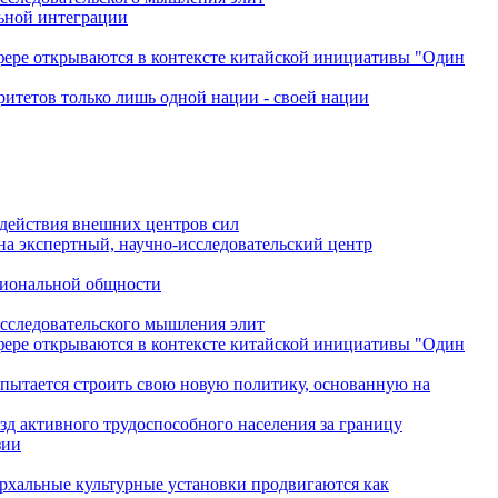
льной интеграции
сфере открываются в контексте китайской инициативы "Один
ритетов только лишь одной нации - своей нации
одействия внешних центров сил
на экспертный, научно-исследовательский центр
гиональной общности
исследовательского мышления элит
сфере открываются в контексте китайской инициативы "Один
 пытается строить свою новую политику, основанную на
зд активного трудоспособного населения за границу
зии
архальные культурные установки продвигаются как