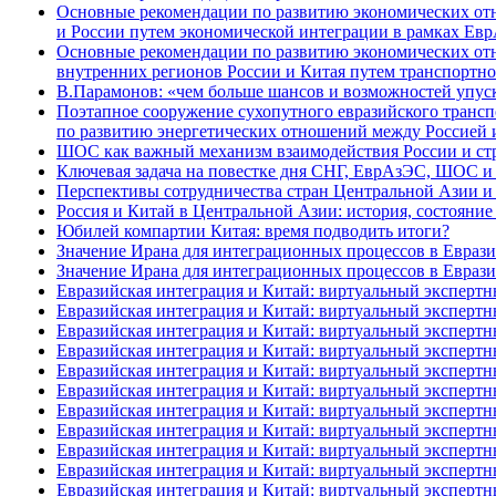
Основные рекомендации по развитию экономических отн
и России путем экономической интеграции в рамках Ев
Основные рекомендации по развитию экономических отн
внутренних регионов России и Китая путем транспорт
В.Парамонов: «чем больше шансов и возможностей упуск
Поэтапное сооружение сухопутного евразийского трансп
по развитию энергетических отношений между Россией 
ШОС как важный механизм взаимодействия России и стра
Ключевая задача на повестке дня СНГ, ЕврАзЭС, ШОС 
Перспективы сотрудничества стран Центральной Азии 
Россия и Китай в Центральной Азии: история, состояни
Юбилей компартии Китая: время подводить итоги?
Значение Ирана для интеграционных процессов в Евразии
Значение Ирана для интеграционных процессов в Евразии
Евразийская интеграция и Китай: виртуальный экспертны
Евразийская интеграция и Китай: виртуальный экспертны
Евразийская интеграция и Китай: виртуальный экспертны
Евразийская интеграция и Китай: виртуальный экспертны
Евразийская интеграция и Китай: виртуальный экспертны
Евразийская интеграция и Китай: виртуальный экспертны
Евразийская интеграция и Китай: виртуальный экспертны
Евразийская интеграция и Китай: виртуальный экспертны
Евразийская интеграция и Китай: виртуальный экспертны
Евразийская интеграция и Китай: виртуальный экспертн
Евразийская интеграция и Китай: виртуальный экспертны