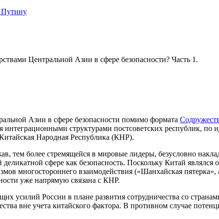
 Путину
ствами Центральной Азии в сфере безопасности? Часть 1.
тральной Азии в сфере безопасности помимо формата
Содружеств
ся интеграционными структурами постсоветских республик, по 
 Китайская Народная Республика (КНР).
, тем более стремящейся в мировые лидеры, безусловно наклад
й деликатной сфере как безопасность. Поскольку Китай являлся
измов многостороннего взаимодействия («Шанхайская пятерка», а
ности уже напрямую связана с КНР.
дущих усилий России в плане развития сотрудничества со страна
ества вне учета китайского фактора. В противном случае потенц