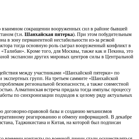
 о взаимном сокращении вооруженных сил в районе бывшей
таном (т.н.
Шанхайская пятерка
). При этом побудительным
на в зону перманентной нестабильности из-за резкой
актора тогда основную роль сыграл вооруженный конфликт в
«Талибан». Кроме того, для Москвы, также как и Пекина, это
ожной экспансии других мировых центров силы в Центральной
одействия между участниками «Шанхайской пятерки» по
 и экспертных групп. На третьем саммите «Шанхайской
 проблемам региональной безопасности, а также совместной
стью. Алматинская встреча придала тогда импульс процессу
работы по синхронизации подходов к целому ряду актуальных
ю договорно-правовой базы и созданию механизмов
перативному реагированию и обмену информацией. В декабре
зстана, Таджикистана и Китая, на которой был подписан
ого времени контакты по военной линии стали осуществляться