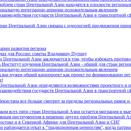
роблем стран Центральной Азии находятся в плоскости региона
гиональную интеграцию априори положительным явлением
 взаимодействия государств Центральной Азии в транспортной 
тран Центральной Азии связана с идеологией продвижения прио
арии развития региона
чах для России: советы Владимиру Путину
н Центральной Азии заключается в том, чтобы избежать против
 Институт изучения Центральной Азии - общий для стран регио
гиональную интеграцию априори положительным явлением
Азии нужен общий кинопроект как проект по формированию ре
е!
 Центральной Азии определяются возможностями проектного и 
 взаимодействия государств Центральной Азии в транспортной 
екистана все больше смотрит за пределы региональных рамок и
ом всех пяти стран Центральной Азии остается миграция и вые
лавным инструментом в решении других проблем Центральной А
Востоке и в Северной Африке для Центральной Азии и СНГ
и наблюдается откат к "традиционным ценностям", когда патри