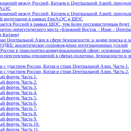
ошений между Россией, Китаем и Центральной Азией: преодол
рАзЭС
ошений между Россией, Китаем и Центральной Азией: преодол
ной интеграции в рамках ЕврАзЭС и ШОС
ается Россией в рамках ШОС, тем более пессимистичным будет 
ортно-энергетического моста «Ближний Восток – Иран – Центра
и Китаем)
н Центральной Азии в сфере безопасности: к задаче поиска и 
и ОДКБ: аналитическое сопровождение интеграционных усилий
и России в транспортно-коммуникационной сфере: основные р
е и перспективы отношений в сферах политики, безопасности и 
 с участием России, Китая и стран Центральной Азии. Часть 1.
 с участием России, Китая и стран Центральной Азии. Часть 2.
й форум. Часть 1.
й форум. Часть 2.
й форум. Часть 3.
й форум. Часть 4.
й форум. Часть 5.
й форум. Часть 6.
й форум. Часть 7.
й форум. Часть 8.
й форум. Часть 9.
ый форум. Часть 10.
й форум. Часть 11.