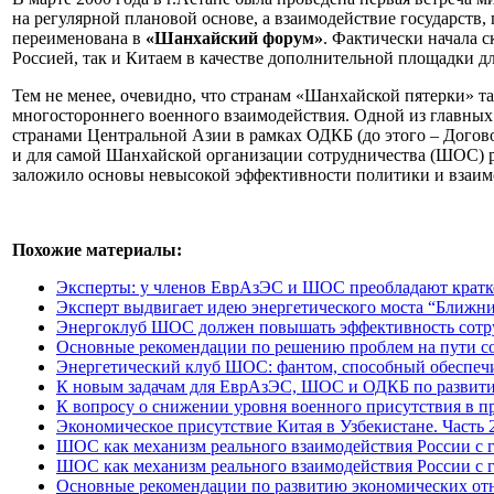
на регулярной плановой основе, а взаимодействие государств,
переименована в
«Шанхайский форум»
. Фактически начала 
Россией, так и Китаем в качестве дополнительной площадки д
Тем не менее, очевидно, что странам «Шанхайской пятерки» т
многостороннего военного взаимодействия. Одной из главных п
странами Центральной Азии в рамках ОДКБ (до этого – Догово
и для самой Шанхайской организации сотрудничества (ШОС) ро
заложило основы невысокой эффективности политики и взаим
Похожие материалы:
Эксперты: у членов ЕврАзЭС и ШОС преобладают кратк
Эксперт выдвигает идею энергетического моста “Ближн
Энергоклуб ШОС должен повышать эффективность сотру
Основные рекомендации по решению проблем на пути со
Энергетический клуб ШОС: фантом, способный обеспеч
К новым задачам для ЕврАзЭС, ШОС и ОДКБ по развитию
К вопросу о снижении уровня военного присутствия в п
Экономическое присутствие Китая в Узбекистане. Часть 2
ШОС как механизм реального взаимодействия России с г
ШОС как механизм реального взаимодействия России с г
Основные рекомендации по развитию экономических от