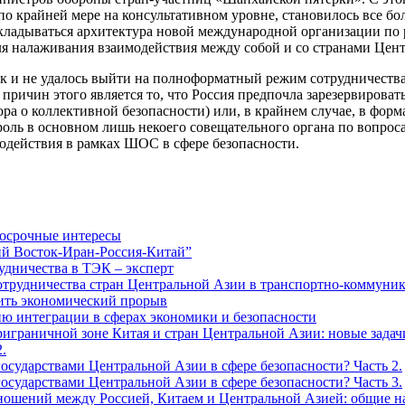
 по крайней мере на консультативном уровне, становилось все б
складываться архитектура новой международной организации по 
ля налаживания взаимодействия между собой и со странами Цен
ак и не удалось выйти на полноформатный режим сотрудничества 
ричин этого является то, что Россия предпочла зарезервироват
ра о коллективной безопасности) или, в крайнем случае, в фор
ль в основном лишь некоего совещательного органа по вопросам
одействия в рамках ШОС в сфере безопасности.
осрочные интересы
ий Восток-Иран-Россия-Китай”
дничества в ТЭК – эксперт
трудничества стран Центральной Азии в транспортно-коммуни
ить экономический прорыв
 интеграции в сферах экономики и безопасности
риграничной зоне Китая и стран Центральной Азии: новые зада
.
осударствами Центральной Азии в сфере безопасности? Часть 2.
осударствами Центральной Азии в сфере безопасности? Часть 3.
ношений между Россией, Китаем и Центральной Азией: общие н