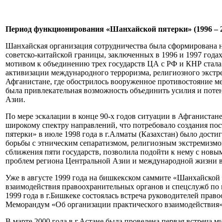
Период функционирования «Шанхайской пятерки» (1996 – 20
Шанхайская организация сотрудничества была сформирована н
советско-китайской границы, заключенных в 1996 и 1997 года
мотивом к объединению трех государств ЦА с РФ и КНР стала 
активизации международного терроризма, религиозного экстр
Афганистане, где обострилось вооруженное противостояние ме
была привлекательная возможность объединить усилия и поте
Азии.
По мере эскалации в конце 90-х годов ситуации в Афганиста
широкому спектру направлений, что потребовало создания по
пятерки» в июле 1998 года в г.Алматы (Казахстан) было дост
борьбы с этническим сепаратизмом, религиозным экстремизмо
сближения пяти государств, позволила подойти к нему с нов
проблем региона Центральной Азии и международной жизни в
Уже в августе 1999 года на бишкекском саммите «Шанхайско
взаимодействия правоохранительных органов и спецслужб по 
1999 года в г.Бишкеке состоялась встреча руководителей пра
Меморандум «Об организации практического взаимодействия»
В марте 2000 года в г.Астане была проведена первая встреча