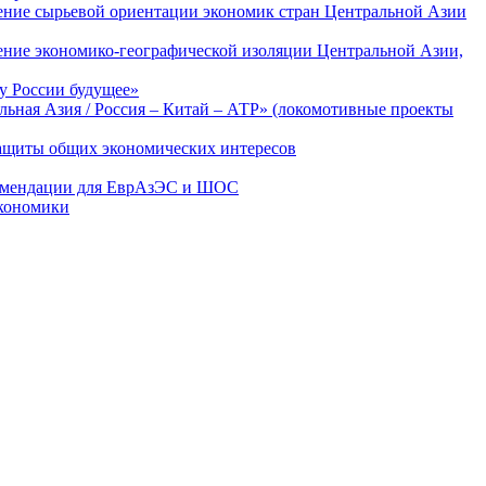
ение сырьевой ориентации экономик стран Центральной Азии
ение экономико-географической изоляции Центральной Азии,
у России будущее»
льная Азия / Россия – Китай – АТР» (локомотивные проекты
защиты общих экономических интересов
екомендации для ЕврАзЭС и ШОС
экономики