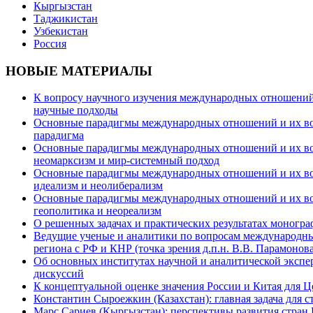
Кыргызстан
Таджикистан
Узбекистан
Россия
НОВЫЕ МАТЕРИАЛЫ
К вопросу научного изучения международных отношений в
научные подходы
Основные парадигмы международных отношений и их возм
парадигма
Основные парадигмы международных отношений и их возм
неомарксизм и мир-системный подход
Основные парадигмы международных отношений и их возм
идеализм и неолиберализм
Основные парадигмы международных отношений и их возмо
геополитика и неореализм
О решенных задачах и практических результатах моногра
Ведущие ученые и аналитики по вопросам международных
региона с РФ и КНР (точка зрения д.п.н. В.В. Парамонова
Об основных институтах научной и аналитической экспе
дискуссий
К концептуальной оценке значения России и Китая для 
Константин Сыроежкин (Казахстан): главная задача для 
Марс Сариев (Кыргызстан): перспективы развития стран