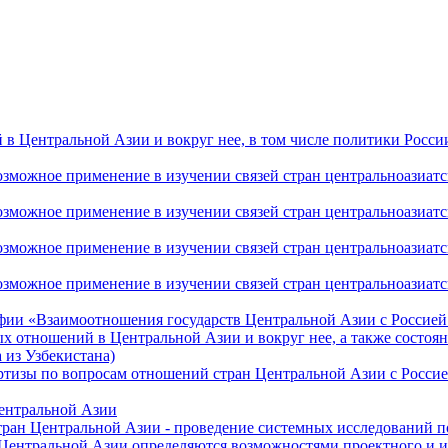
 Центральной Азии и вокруг нее, в том числе политики России 
ожное применение в изучении связей стран центральноазиатског
ожное применение в изучении связей стран центральноазиатског
ожное применение в изучении связей стран центральноазиатског
жное применение в изучении связей стран центральноазиатског
фии «Взаимоотношения государств Центральной Азии с Россией 
 отношений в Центральной Азии и вокруг нее, а также состоян
 из Узбекистана)
ртизы по вопросам отношений стран Центральной Азии с Россие
Центральной Азии
стран Центральной Азии - проведение системных исследований п
 Центральной Азии определяются возможностями проектного и 