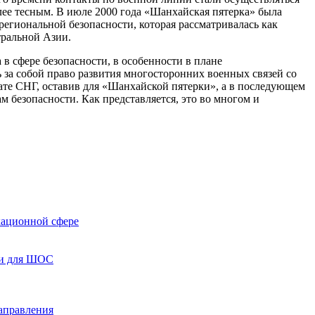
олее тесным. В июле 2000 года «Шанхайская пятерка» была
региональной безопасности, которая рассматривалась как
тральной Азии.
в сфере безопасности, в особенности в плане
ь за собой право развития многосторонних военных связей со
мате СНГ, оставив для «Шанхайской пятерки», а в последующем
 безопасности. Как представляется, это во многом и
кационной сфере
чи для ШОС
аправления