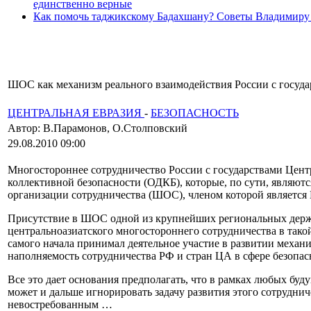
единственно верные
Как помочь таджикскому Бадахшану? Советы Владимиру
ШОС как механизм реального взаимодействия России с государ
ЦЕНТРАЛЬНАЯ ЕВРАЗИЯ
-
БЕЗОПАСНОСТЬ
Автор: В.Парамонов, О.Столповский
29.08.2010 09:00
Многостороннее сотрудничество России с государствами Цен
коллективной безопасности (ОДКБ), которые, по сути, являют
организации сотрудничества (ШОС), членом которой является
Присутствие в ШОС одной из крупнейших региональных держав
центральноазиатского многостороннего сотрудничества в тако
самого начала принимал деятельное участие в развитии механ
наполняемость сотрудничества РФ и стран ЦА в сфере безопас
Все это дает основания предполагать, что в рамках любых бу
может и дальше игнорировать задачу развития этого сотруднич
невостребованным …