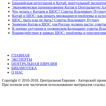
Евразийская интеграция и Китай: виртуальный экспертн
Экономическое проникновение Китая в Центральную Ази
Что делать с Китаем и ШОС? Советы Владимиру Путину
Китай и ШОС: как решать множащиеся проблемы и испо
ШОС: быть или не быть? Советы Владимиру Путину
Значение Китая и ШОС для России должно расти: совет
К оценке ситуации в таджикском Бадахшане: советы Вл
Взаимодействие в рамках ШОС: проблемы и перспектив
ГЛАВНАЯ
ЭКСПЕРТЫ
ЦЕНТРАЛЬНАЯ ЕВРАЗИЯ
БИБЛИОТЕКА
О НАС
Copyright © 2010-2018. Центральная Евразия - Авторский про
При полном или частичном использовании материалов ссылка 