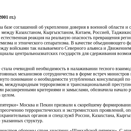
01 гг.)
а базе соглашений об укреплении доверия в военной области и
х между Казахстаном, Кыргызстаном, Китаем, Россией, Таджикис
естественная реакция на реальную опасность превращения регио
емизма и этнического сепаратизма. В качестве объединяющего ф
жду войсками так называемого Северного альянса и Движением 
нциалы центральноазиатских государств для сдерживания возм
не стала очевидной необходимость в налаживании тесного взаим
стоянных механизмов сотрудничества в форме встреч министров
игнуто понимание о необходимости углубленных консультаций по
м, международным терроризмом и транснациональной преступно
ыми расширенными критериями и замыслами, обозначила начало 
 целом.
й пятерки» Москва и Пекин призвали к скорейшему формировани
пресечению террористических и экстремистских проявлений, о
воохранительных органов и спецслужб России, Казахстана, Кыргы
 указанных структур.
 министров обороны стран-участниц «Шанхайской пятерки». С эт