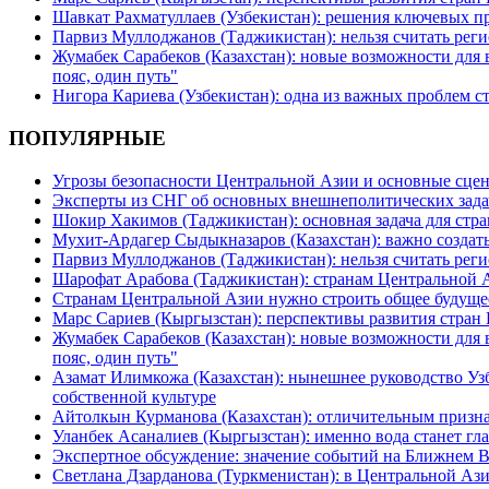
Шавкат Рахматуллаев (Узбекистан): решения ключевых п
Парвиз Муллоджанов (Таджикистан): нельзя считать ре
Жумабек Сарабеков (Казахстан): новые возможности для
пояс, один путь"
Нигора Кариева (Узбекистан): одна из важных проблем с
ПОПУЛЯРНЫЕ
Угрозы безопасности Центральной Азии и основные сцен
Эксперты из СНГ об основных внешнеполитических зада
Шокир Хакимов (Таджикистан): основная задача для стра
Мухит-Ардагер Сыдыкназаров (Казахстан): важно создать
Парвиз Муллоджанов (Таджикистан): нельзя считать ре
Шарофат Арабова (Таджикистан): странам Центральной 
Странам Центральной Азии нужно строить общее будуще
Марс Сариев (Кыргызстан): перспективы развития стран
Жумабек Сарабеков (Казахстан): новые возможности для
пояс, один путь"
Азамат Илимкожа (Казахстан): нынешнее руководство Узб
собственной культуре
Айтолкын Курманова (Казахстан): отличительным признак
Уланбек Асаналиев (Кыргызстан): именно вода станет г
Экспертное обсуждение: значение событий на Ближнем 
Светлана Дзарданова (Туркменистан): в Центральной Ази