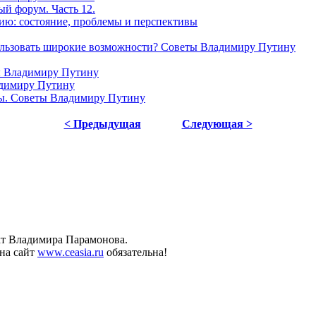
ый форум. Часть 12.
ю: состояние, проблемы и перспективы
льзовать широкие возможности? Советы Владимиру Путину
ы Владимиру Путину
адимиру Путину
ы. Советы Владимиру Путину
< Предыдущая
Следующая >
ект Владимира Парамонова.
на сайт
www.ceasia.ru
обязательна!