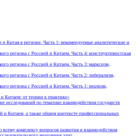
и Китая в регионе. Часть 1: рекомендуемые аналитические и
о региона с Россией и Китаем. Часть 4: конструктивистская
о региона с Россией и Китаем. Часть 3: марксизм,
о региона с Россией и Китаем. Часть 2: либерализм,
о региона с Россией и Китаем. Часть 1: реализм,
и Китаем: от теории к практике»
ие исследований по тематике взаимодействия государств
й и Китаем, а также общем контексте профессиональных
о всему комплексу вопросов развития и взаимодействия
исследовательского мышления элит