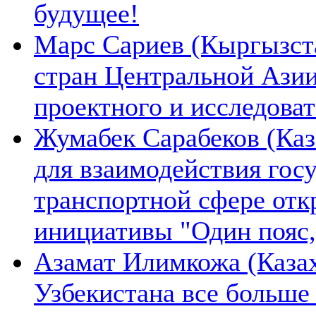
будущее!
Марс Сариев (Кыргызста
стран Центральной Ази
проектного и исследова
Жумабек Сарабеков (Каз
для взаимодействия гос
транспортной сфере отк
инициативы "Один пояс,
Азамат Илимкожа (Казах
Узбекистана все больше