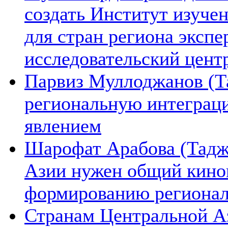
создать Институт изуче
для стран региона экспе
исследовательский цент
Парвиз Муллоджанов (Та
региональную интеграц
явлением
Шарофат Арабова (Тадж
Азии нужен общий киноп
формированию региона
Странам Центральной А