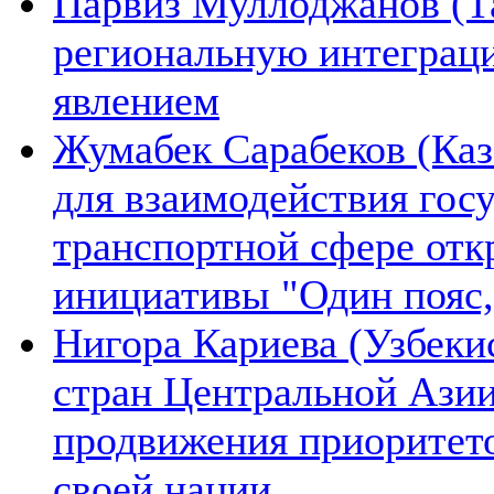
Парвиз Муллоджанов (Та
региональную интеграц
явлением
Жумабек Сарабеков (Каз
для взаимодействия гос
транспортной сфере отк
инициативы "Один пояс,
Нигора Кариева (Узбеки
стран Центральной Азии
продвижения приоритето
своей нации