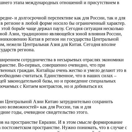
няшнего этапа международных отношений и присутствием в
едне- и долгосрочной перспективе как для России, так и для
 в регионе в любой форме носило бы ограниченный характер.
этой борьбе чаще держал паузу. Сегодня ситуация несколько
льной Азии, традиционно являющейся зоной влияния России,
роникновению Китая в регион ни государства Центральной
ром, нежели Центральная Азия для Китая. Сегодня вполне
ударств региона.
асширением сотрудничества в несырьевых отраслях экономики
анстве. Во-первых, совершенно очевидно, что при
венных граждан. Китайцы очень жестко и умело делают это в
необходимо считаться. Единственное, что в наших силах –
ющей законодательной базы, но и проведение специальных
лючаемых с Китаем контрактов, но и добиваться их
ран Центральной Азии Китаю затруднительно сохранить
кно возможностей» как для России, так и для
дние годы, очевидное свидетельство этого.
ов на пространстве Евразии. И в этом смысле формирование
постсоветском пространстве. Нужно понимать, что в случае с