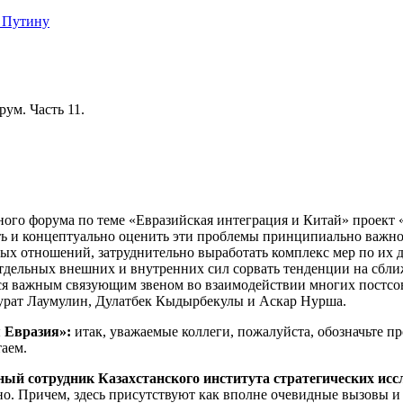
 Путину
ум. Часть 11.
ого форума по теме «Евразийская интеграция и Китай» проект 
 и концептуально оценить эти проблемы принципиально важно ка
ных отношений, затруднительно выработать комплекс мер по их
отдельных внешних и внутренних сил сорвать тенденции на сбли
йся важным связующим звеном во взаимодействии многих постсов
урат Лаумулин, Дулатбек Кыдырбекулы и Аскар Нурша.
 Евразия»:
итак, уважаемые коллеги, пожалуйста, обозначьте п
таем.
ый сотрудник Казахстанского института стратегических исс
но. Причем, здесь присутствуют как вполне очевидные вызовы и