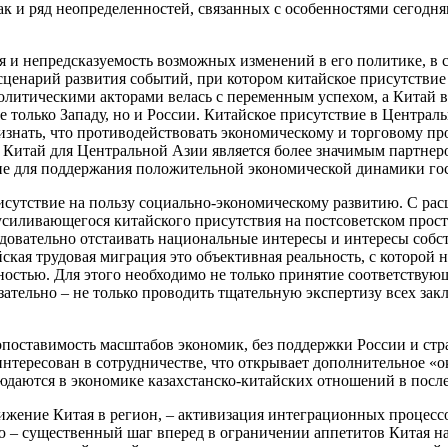
так и ряд неопределенностей, связанных с особенностями сегод
и непредсказуемость возможных изменений в его политике, в ср
ценарий развития событий, при котором китайское присутствие
литическими акторами велась с переменным успехом, а Китай в 
не только Западу, но и России. Китайское присутствие в Центра
изнать, что противодействовать экономическому и торговому п
мя Китай для Центральной Азии является более значимым партне
ие для поддержания положительной экономической динамики гос
рисутствие на пользу социально-экономическому развитию. С р
иливающегося китайского присутствия на постсоветском простр
овательно отстаивать национальные интересы и интересы собст
ская трудовая миграция это объективная реальность, с которой 
ьностью. Для этого необходимо не только принятие соответству
ательно – не только проводить тщательную экспертизу всех зак
опоставимость масштабов экономик, без поддержки России и ст
интересован в сотрудничестве, что открывает дополнительное «о
юдаются в экономике казахстанско-китайских отношений в после
вижение Китая в регион, – активизация интеграционных процесс
 – существенный шаг вперед в ограничении аппетитов Китая на 