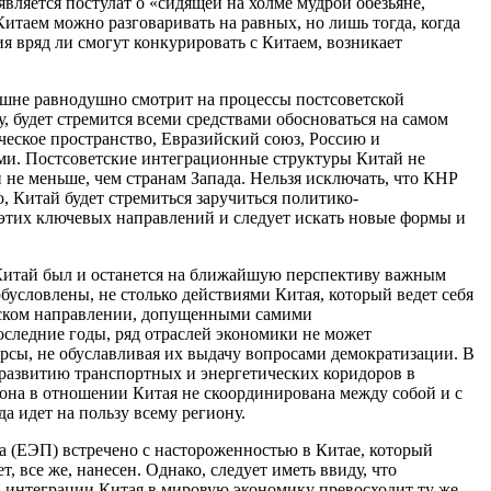
вляется постулат о «сидящей на холме мудрой обезьяне,
Китаем можно разговаривать на равных, но лишь тогда, когда
ия вряд ли смогут конкурировать с Китаем, возникает
нешне равнодушно смотрит на процессы постсоветской
у, будет стремится всеми средствами обосноваться на самом
ческое пространство, Евразийский союз, Россию и
ми. Постсоветские интеграционные структуры Китай не
н не меньше, чем странам Запада. Нельзя исключать, что КНР
 Китай будет стремиться заручиться политико-
 этих ключевых направлений и следует искать новые формы и
итай был и останется на ближайшую перспективу важным
условлены, не столько действиями Китая, который ведет себя
айском направлении, допущенными самими
оследние годы, ряд отраслей экономики не может
урсы, не обуславливая их выдачу вопросами демократизации. В
витию транспортных и энергетических коридоров в
иона в отношении Китая не скоординирована между собой и с
а идет на пользу всему региону.
а (ЕЭП) встречено с настороженностью в Китае, который
 все же, нанесен. Однако, следует иметь ввиду, что
ь интеграции Китая в мировую экономику превосходит ту же