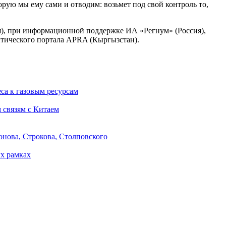
орую мы ему сами и отводим: возьмет под свой контроль то,
ия), при информационной поддержке ИА «Регнум» (Россия),
итического портала APRA (Кыргызстан).
са к газовым ресурсам
 связям с Китаем
онова, Строкова, Столповского
х рамках