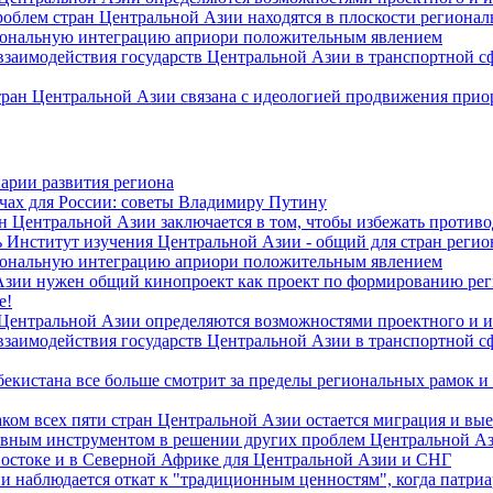
роблем стран Центральной Азии находятся в плоскости региона
гиональную интеграцию априори положительным явлением
 взаимодействия государств Центральной Азии в транспортной 
тран Центральной Азии связана с идеологией продвижения прио
арии развития региона
чах для России: советы Владимиру Путину
н Центральной Азии заключается в том, чтобы избежать против
 Институт изучения Центральной Азии - общий для стран регио
гиональную интеграцию априори положительным явлением
Азии нужен общий кинопроект как проект по формированию ре
е!
 Центральной Азии определяются возможностями проектного и 
 взаимодействия государств Центральной Азии в транспортной 
екистана все больше смотрит за пределы региональных рамок и
ом всех пяти стран Центральной Азии остается миграция и вые
лавным инструментом в решении других проблем Центральной А
Востоке и в Северной Африке для Центральной Азии и СНГ
и наблюдается откат к "традиционным ценностям", когда патри