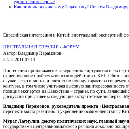
единственно верные
Как помочь таджикскому Бадахшану? Советы Владимиру
Евразийская интеграция и Китай: виртуальный экспертный фор
ЦЕНТРАЛЬНАЯ ЕВРАЗИЯ
-
ФОРУМ
Автор: Владимир Парамонов
22.12.2011 07:13
Постепенно приближаясь к завершению виртуального экспертн
существующие проблемы во взаимодействии с КНР. Обозначить
случае легко впасть в иллюзию по поводу характера современ
контуры, в том числе учитывая высокую заинтересованность 
позиция экспертов из Казахстана – страны, по сути, являюще
дискуссии приглашены следующие авторитетные эксперты: М
Владимир Парамонов, руководитель проекта «Центральная
перспективы по развитию и укреплению взаимодействия с Ки
Мурат Лаумулин, доктор политических наук, главный научн
государствами центральноазиатского региона довольно обшир