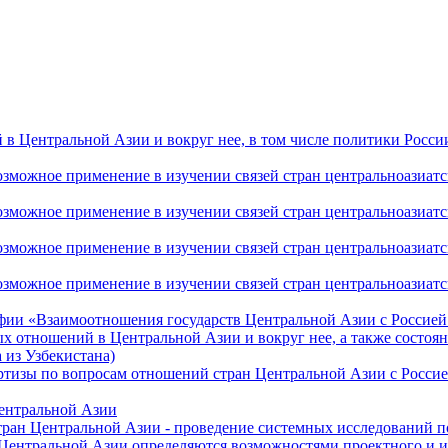
 Центральной Азии и вокруг нее, в том числе политики России 
ожное применение в изучении связей стран центральноазиатског
ожное применение в изучении связей стран центральноазиатског
ожное применение в изучении связей стран центральноазиатског
жное применение в изучении связей стран центральноазиатског
фии «Взаимоотношения государств Центральной Азии с Россией 
 отношений в Центральной Азии и вокруг нее, а также состоян
 из Узбекистана)
ртизы по вопросам отношений стран Центральной Азии с Россие
Центральной Азии
стран Центральной Азии - проведение системных исследований п
 Центральной Азии определяются возможностями проектного и 