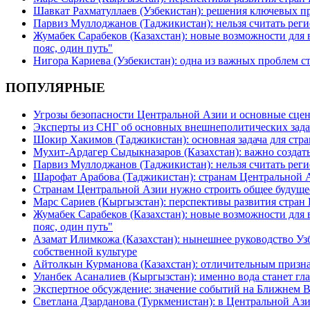
Шавкат Рахматуллаев (Узбекистан): решения ключевых п
Парвиз Муллоджанов (Таджикистан): нельзя считать ре
Жумабек Сарабеков (Казахстан): новые возможности для
пояс, один путь"
Нигора Кариева (Узбекистан): одна из важных проблем с
ПОПУЛЯРНЫЕ
Угрозы безопасности Центральной Азии и основные сцен
Эксперты из СНГ об основных внешнеполитических зада
Шокир Хакимов (Таджикистан): основная задача для стра
Мухит-Ардагер Сыдыкназаров (Казахстан): важно создать
Парвиз Муллоджанов (Таджикистан): нельзя считать ре
Шарофат Арабова (Таджикистан): странам Центральной 
Странам Центральной Азии нужно строить общее будуще
Марс Сариев (Кыргызстан): перспективы развития стран
Жумабек Сарабеков (Казахстан): новые возможности для
пояс, один путь"
Азамат Илимкожа (Казахстан): нынешнее руководство Узб
собственной культуре
Айтолкын Курманова (Казахстан): отличительным признак
Уланбек Асаналиев (Кыргызстан): именно вода станет г
Экспертное обсуждение: значение событий на Ближнем 
Светлана Дзарданова (Туркменистан): в Центральной Ази