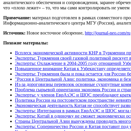
аналитического обеспечения и сопровождения, заранее обречен
что «плохо лежит» – то, что мы сами контролировать не умеем и
Примечание:
материал подготовлен в рамках совместного пр
Информационно-аналитического центра МГУ (Россия), аналити
Источник:
Новое восточное обозрение,
http://journal-neo.com/ru
Похожие материалы:
Всплеск экономической активности КНР в Туркмении про
Эксперты: Туркмения своей газовой политикой рискует 
Эксперты: Охлаждение в 2004-2005 году отношений Узб
Повышенное внимание Китая к Узбекистану определяетс
Эксперты: Туркмения была и пока остается для России б
"Россия в Центральной Азии: политика, экономика и бе
Из-за дороговизны перевозок основные сухопутные ком
Проблема сырьевой ориентации экономик России и стра
Эксперты: у членов ЕврАзЭС и ШОС преобладают кратк
Политика России на постсоветском пространстве невнят
Экономическая деятельность Китая не способствует раз
Эксперты: Интеграция в рамках ЕврАзЭС и ШОС могла 
Эксперты: Китай в одиночку не сможет экономически о
Страны Центральной Азии вынуждены проводить многов
Эксперты: Соперничество России и Китая поставит под 