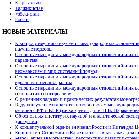
Кыргызстан
Таджикистан
Узбекистан
Россия
НОВЫЕ МАТЕРИАЛЫ
К вопросу научного изучения международных отношений в
научные подходы
Основные парадигмы международных отношений и их возм
парадигма
Основные парадигмы международных отношений и их возм
неомарксизм и мир-системный подход
Основные парадигмы международных отношений и их возм
идеализм и неолиберализм
Основные парадигмы международных отношений и их возмо
геополитика и неореализм
О решенных задачах и практических результатах моногра
Ведущие ученые и аналитики по вопросам международных
региона с РФ и КНР (точка зрения д.п.н. В.В. Парамонова
Об основных институтах научной и аналитической экспе
дискуссий
К концептуальной оценке значения России и Китая для 
Константин Сыроежкин (Казахстан): главная задача для 
Марс Сариев (Кыргызстан): перспективы развития стран