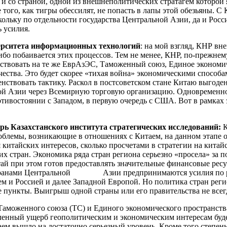
и со страной, одной из внешнеполитических стратагем которой я
того, как тигры обессилят, не попасть в лапы этой обезьяны. С 
кольку по отдельности государства Центральной Азии, да и Росс
 усилия.
рситета информационных технологий
: на мой взгляд, КНР в
ибо побаивается этих процессов. Тем не менее, КНР, по-прежнем
йствовать на те же ЕврАзЭС, Таможенный союз, Единое экономи
ства. Это будет скорее «тихая война» экономическими способа
енствовать тактику. Раскол в постсоветском стане Китаю выгоде
ой Азии через Всемирную торговую организацию. Одновременно,
тивостоянии с Западом, в первую очередь с США. Вот в рамках
рь Казахстанского института стратегических исследований:
К
блемы, возникающие в отношениях с Китаем, на данном этапе об
я китайских интересов, сколько просчетами в стратегии на кит
х стран. Экономика ряда стран региона серьезно «просела» за п
тай при этом готов предоставлять значительные финансовые рес
 странами Центральной Азии предпринимаются усилия по раз
м и Россией и далее Западной Европой. Но политика стран рег
 пункты. Выигрыш одной страны или его правительства не всегд
Таможенного союза (ТС) и Единого экономического пространств
еленный ущерб геополитическим и экономическим интересам будет,
ем вышло на достаточно серьезный уровень. Кроме того степен