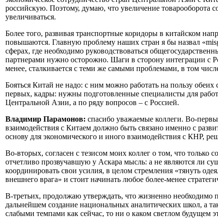
российскую. Поэтому, думаю, что увеличение товарооборота с
увеличиваться.
Более того, развивая транспортные коридоры в китайском нап
повышаются. Главную проблему наших стран я бы назвал «misg
сферах, где необходимо руководствоваться общегосударственн
партнерами нужно осторожно. Шаги в сторону интеграции с Ро
менее, сталкивается с теми же самыми проблемами, в том чис
Бояться Китай не надо: с ним можно работать на пользу обеих 
первых, кадры: нужны подготовленные специалисты для работ
Центральной Азии, а по ряду вопросов – с Россией.
Владимир Парамонов:
спасибо уважаемые коллеги. Во-первы
взаимодействия с Китаем должно быть связано именно с разви
основу для экономического и иного взаимодействия с КНР, р
Во-вторых, согласен с тезисом моих коллег о том, что тольк
отчетливо прозвучавшую у Аскара мысль: а не являются ли су
координировать свои усилия, в целом стремления «тянуть одея
внешнего врага» и стоит начинать любое более-менее стратег
В-третьих, продолжаю утверждать, что жизненно необходимо п
дальнейшем создание национальных аналитических школ, а т
слабыми темпами как сейчас, то ни о каком светлом будущем э