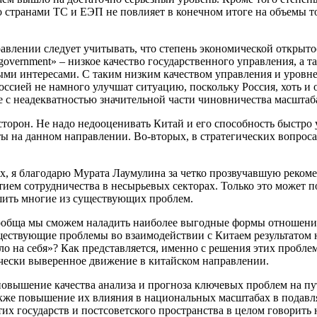
о странами ТС и ЕЭП не повлияет в конечном итоге на объемы то
равлении следует учитывать, что степень экономической открыт
overnment» – низкое качество государственного управления, а 
ыми интересами. С таким низким качеством управления и уровне
ссией не намного улучшат ситуацию, поскольку Россия, хоть и 
ле с неадекватностью значительной части чиновничества масшта
сторон. Не надо недооценивать Китай и его способность быстро у
ы на данном направлении. Во-вторых, в стратегических вопрос
х, я благодарю Мурата Лаумулина за четко прозвучавшую рекоме
тием сотрудничества в несырьевых секторах. Только это может 
ешить многие из существующих проблем.
о сообща мы сможем наладить наиболее выгодные формы отношен
ществующие проблемы во взаимодействии с Китаем результатом 
ло на себя»? Как представляется, именно с решения этих пробле
ически выверенное движение в китайском направлении.
овышение качества анализа и прогноза ключевых проблем на пут
акже повышение их влияния в национальных масштабах в подавл
тих государств и постсоветского пространства в целом говорить 