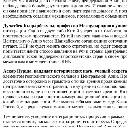
Китаем мы имеем дело не только с ведущей державой Азии, но 
наблюдающей борьбу двух тигров в долине». И главное – после 
он сам признает значимость и силу партнера по диалогу. А пос
необходимость создания механизмов, позволяющих объединить
Дулатбек Кыдырбекулы, профессор Международного униве
интеграции. Одно из двух: либо Китай уверен в их слабости, л
постсоветском пространстве. Китай намерен «давить» и возде
Центральную Азию через Шанхайскую организацию сотрудниче
пугают. КНР не будет менять свою стратегию, но будет соверш
попытается найти способ давления на РФ и страны Центральн
дипломатической поддержкой постсоветских стран в своем про
механизмы взаимодействия с КНР.
Аскар Нурша, кандидат исторических наук, ученый секрета
элементом геополитического баланса в Центральной Азии. Про
достаточно осторожно и грамотно с точки зрения продвижени
центральноазиатскими странами, и внутренней слабостью наши
восстановиться, не хватает инвестиций и заемных средств. Ки
целях выхода из транспортно-коммуникационной изоляции
китайском направлении. Все «мнят» себя мостами между Китае
Россией, а в ряде случаев можно отметить взаимоисключающие
Тем не менее, ускорение интеграционных процессов в рамках 
пытается понять, насколько это затронет его интересы. Опред
экономическое сотрудничество стран Центральной Азии с Кита