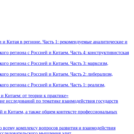
и Китая в регионе. Часть 1: рекомендуемые аналитические и
о региона с Россией и Китаем. Часть 4: конструктивистская
о региона с Россией и Китаем. Часть 3: марксизм,
о региона с Россией и Китаем. Часть 2: либерализм,
о региона с Россией и Китаем. Часть 1: реализм,
и Китаем: от теории к практике»
ие исследований по тематике взаимодействия государств
й и Китаем, а также общем контексте профессиональных
о всему комплексу вопросов развития и взаимодействия
исследовательского мышления элит