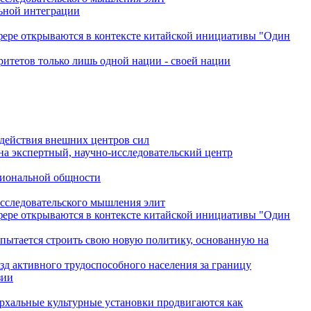
льной интеграции
сфере открываются в контексте китайской инициативы "Один
ритетов только лишь одной нации - своей нации
одействия внешних центров сил
на экспертный, научно-исследовательский центр
гиональной общности
исследовательского мышления элит
сфере открываются в контексте китайской инициативы "Один
 пытается строить свою новую политику, основанную на
зд активного трудоспособного населения за границу
зии
архальные культурные установки продвигаются как