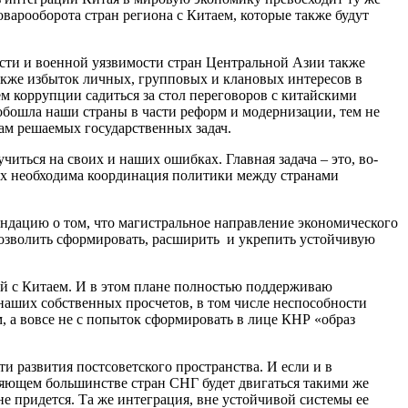
варооборота стран региона с Китаем, которые также будут
ости и военной уязвимости стран Центральной Азии также
также избыток личных, групповых и клановых интересов в
м коррупции садиться за стол переговоров с китайскими
обошла наши страны в части реформ и модернизации, тем не
бам решаемых государственных задач.
читься на своих и наших ошибках. Главная задача – это, во-
ах необходима координация политики между странами
ндацию о том, что магистральное направление экономического
позволить сформировать, расширить и укрепить устойчивую
ий с Китаем. И в этом плане полностью поддерживаю
наших собственных просчетов, в том числе неспособности
м, а вовсе не с попыток сформировать в лице КНР «образ
и развития постсоветского пространства. И если и в
яющем большинстве стран СНГ будет двигаться такими же
не придется. Та же интеграция, вне устойчивой системы ее