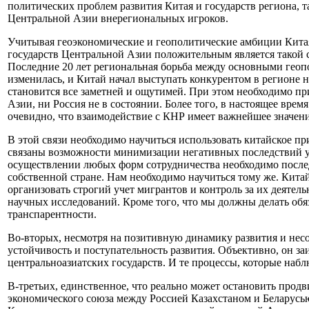
политических проблем развития Китая и государств региона, 
Центральной Азии внерегиональных игроков.
Учитывая геоэкономические и геополитические амбиции Китая 
государств Центральной Азии положительным является такой с
Последние 20 лет региональная борьба между основными геопо
изменилась, и Китай начал выступать конкурентом в регионе 
становится все заметней и ощутимей. При этом необходимо пр
Азии, ни Россия не в состоянии. Более того, в настоящее вре
очевидно, что взаимодействие с КНР имеет важнейшее значен
В этой связи необходимо научиться использовать китайское п
связаны возможности минимизации негативных последствий ус
осуществлении любых форм сотрудничества необходимо послед
собственной стране. Нам необходимо научиться тому же. Китай
организовать строгий учет мигрантов и контроль за их деятел
научных исследований. Кроме того, что мы должны делать обяз
транспарентности.
Во-вторых, несмотря на позитивную динамику развития и нес
устойчивость и поступательность развития. Объективно, он за
центральноазиатских государств. И те процессы, которые набл
В-третьих, единственное, что реально может остановить прод
экономического союза между Россией Казахстаном и Беларусью