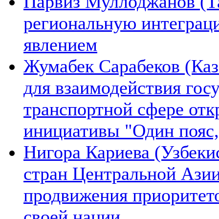
Парвиз Муллоджанов (Та
региональную интеграц
явлением
Жумабек Сарабеков (Каз
для взаимодействия гос
транспортной сфере отк
инициативы "Один пояс,
Нигора Кариева (Узбеки
стран Центральной Азии
продвижения приоритето
своей нации