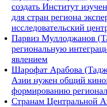
создать Институт изуче
для стран региона экспе
исследовательский цент
Парвиз Муллоджанов (Та
региональную интеграц
явлением
Шарофат Арабова (Тадж
Азии нужен общий киноп
формированию региона
Странам Центральной А