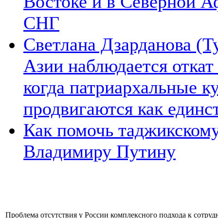
Востоке и в Северной А
СНГ
Светлана Дзарданова (Т
Азии наблюдается откат
когда патриархальные к
продвигаются как единс
Как помочь таджикском
Владимиру Путину
Проблема отсутствия у России комплексного подхода к сотрудн