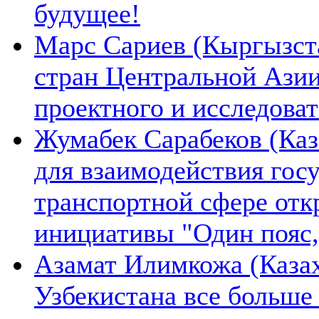
будущее!
Марс Сариев (Кыргызста
стран Центральной Ази
проектного и исследова
Жумабек Сарабеков (Каз
для взаимодействия гос
транспортной сфере отк
инициативы "Один пояс,
Азамат Илимкожа (Казах
Узбекистана все больше