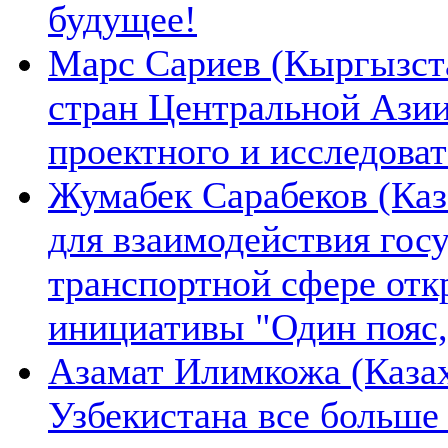
будущее!
Марс Сариев (Кыргызста
стран Центральной Ази
проектного и исследова
Жумабек Сарабеков (Каз
для взаимодействия гос
транспортной сфере отк
инициативы "Один пояс,
Азамат Илимкожа (Казах
Узбекистана все больше