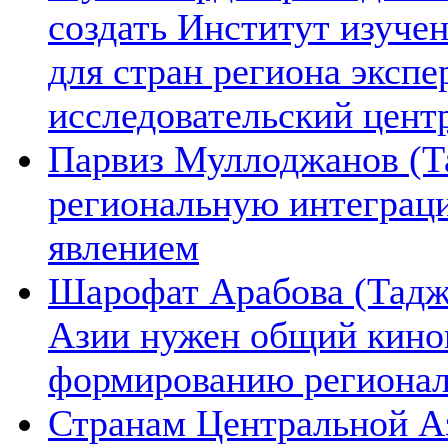
создать Институт изуче
для стран региона экспе
исследовательский цент
Парвиз Муллоджанов (Та
региональную интеграц
явлением
Шарофат Арабова (Тадж
Азии нужен общий киноп
формированию региона
Странам Центральной А