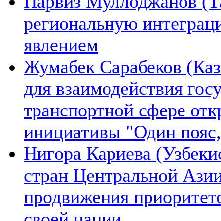
Парвиз Муллоджанов (Та
региональную интеграц
явлением
Жумабек Сарабеков (Каз
для взаимодействия гос
транспортной сфере отк
инициативы "Один пояс,
Нигора Кариева (Узбеки
стран Центральной Азии
продвижения приоритето
своей нации