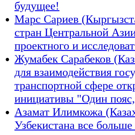
будущее!
Марс Сариев (Кыргызста
стран Центральной Ази
проектного и исследова
Жумабек Сарабеков (Каз
для взаимодействия гос
транспортной сфере отк
инициативы "Один пояс,
Азамат Илимкожа (Казах
Узбекистана все больше