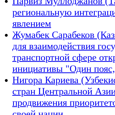
Парвиз Муллоджанов (Та
региональную интеграц
явлением
Жумабек Сарабеков (Каз
для взаимодействия гос
транспортной сфере отк
инициативы "Один пояс,
Нигора Кариева (Узбеки
стран Центральной Азии
продвижения приоритето
своей нации