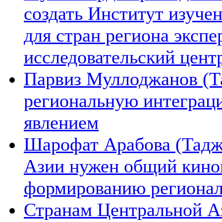
создать Институт изуче
для стран региона экспе
исследовательский цент
Парвиз Муллоджанов (Та
региональную интеграц
явлением
Шарофат Арабова (Тадж
Азии нужен общий киноп
формированию региона
Странам Центральной А