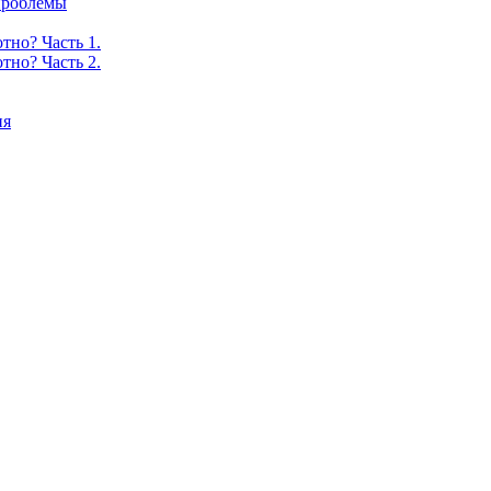
 проблемы
тно? Часть 1.
тно? Часть 2.
ия