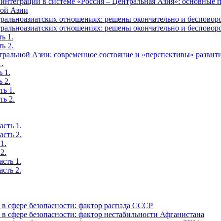
интеграции в системе «Россия – Центральная Азия»: основные
ной Азии
альноазиатских отношениях: решены окончательно и бесповоро
альноазиатских отношениях: решены окончательно и бесповоро
ь 1.
ь 2.
тральной Азии: современное состояние и «перспективы» развит
.
 1.
 2.
ть 1.
ть 2.
сть 1.
сть 2.
1.
2.
сть 1.
сть 2.
в сфере безопасности: фактор распада СССР
в сфере безопасности: фактор нестабильности Афганистана