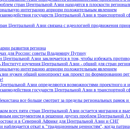
роблем стран Центральной Азии находятся в плоскости региона
гиональную интеграцию априори положительным явлением
 взаимодействия государств Центральной Азии в транспортной 
тран Центральной Азии связана с идеологией продвижения прио
арии развития региона
чах для России: советы Владимиру Путину
н Центральной Азии заключается в том, чтобы избежать против
 Институт изучения Центральной Азии - общий для стран регио
гиональную интеграцию априори положительным явлением
Азии нужен общий кинопроект как проект по формированию ре
е!
 Центральной Азии определяются возможностями проектного и 
 взаимодействия государств Центральной Азии в транспортной 
екистана все больше смотрит за пределы региональных рамок и
ом всех пяти стран Центральной Азии остается миграция и вые
лавным инструментом в решении других проблем Центральной А
Востоке и в Северной Африке для Центральной Азии и СНГ
и наблюдается откат к "традиционным ценностям", когда патри