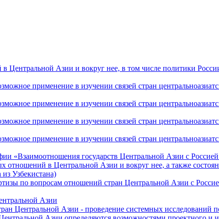
 Центральной Азии и вокруг нее, в том числе политики России 
ожное применение в изучении связей стран центральноазиатског
ожное применение в изучении связей стран центральноазиатског
ожное применение в изучении связей стран центральноазиатског
жное применение в изучении связей стран центральноазиатског
фии «Взаимоотношения государств Центральной Азии с Россией 
 отношений в Центральной Азии и вокруг нее, а также состоян
 из Узбекистана)
ртизы по вопросам отношений стран Центральной Азии с Россие
Центральной Азии
стран Центральной Азии - проведение системных исследований п
 Центральной Азии определяются возможностями проектного и 