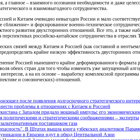
, а главное – взаимного осознания необходимости и даже целес
атегического и взаимовыгодного сотрудничества.
сией и Китаем очевидно невыгоден России и мало соответствуе
 сближение» и форсированное военно-техническое сотрудничест
иктного развития двухсторонних отношений. Все это, а также н
а перспективах российско-китайское сотрудничества в отраслях 
ских связей между Китаем и Россией (как составной и неотъем
 предопределять крайне низкую эффективность двусторонних от
зменение Россией нынешнего крайне деформированного формата р
 воля обеих стран для того чтобы изменить уже запущенный алг
интересов, а на их основе – выработку комплексной программы 
спективе и союзнических) отношений.
изошел после появления долгосрочного стратегического интере
внести проблемы в отношениях с Китаем и Россией
екистана с Западом придало мощный импульс его экономическим
я политическими и стратегическими соображениями – эксперты
езальтернативным поставщиком газа
зопасность". В Штатах вышла книга узбекских аналитиков Парам
муникации в Евразии идут в обход Центральной Азии