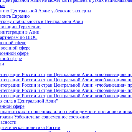
н Центральной Азии не может быть решена в узких национальны
ная
витию Центральной Азии: узбекские эксперты
своить Евразию
угрозу стабильность в Центральной Азии
уникации Туркмении
 интеграции в Азии
-партнерам по ШОС
оенной сфере
 военной сфере
военной сфере
нной сфере
ии
еграции России и стран Центральной Азии: «глобализация» про
еграции России и стран Центральной Азии: «глобализация» про
еграции России и стран Центральной Азии: «глобализация» про
еграции России и стран Центральной Азии: «глобализация» про
еграции России и стран Центральной Азии: «глобализация» про
я сила в Центральной Азии"
оенной сфере
ьноазиатских отношениях: или о необходимости постановки нов
трасли Узбекистана: современное состояние
пасности
ргетическая политика России