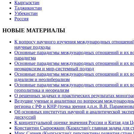
Кыргызстан
Таджикистан
Узбекистан
Россия
НОВЫЕ МАТЕРИАЛЫ
К вопросу научного изучения международных отношений в
научные подходы
Основные парадигмы международных отношений и их возм
парадигма
Основные парадигмы международных отношений и их возм
неомарксизм и мир-системный подход
Основные парадигмы международных отношений и их возм
идеализм и неолиберализм
Основные парадигмы международных отношений и их возмо
геополитика и неореализм
О решенных задачах и практических результатах моногра
Ведущие ученые и аналитики по вопросам международных
региона с РФ и КНР (точка зрения д.п.н. В.В. Парамонова
Об основных институтах научной и аналитической экспе
дискуссий
К концептуальной оценке значения России и Китая для 
Константин Сыроежкин (Казахстан): главная задача для 
Марс Сариев (Кыргызстан): перспективы развития стран