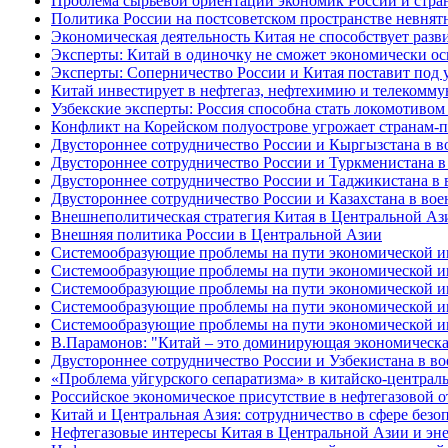
Проблема сырьевой ориентации экономик России и стра
Политика России на постсоветском пространстве невнят
Экономическая деятельность Китая не способствует раз
Эксперты: Китай в одиночку не сможет экономически о
Эксперты: Соперничество России и Китая поставит под 
Китай инвестирует в нефтегаз, нефтехимию и телекомм
Узбекские эксперты: Россия способна стать локомотивом
Конфликт на Корейском полуострове угрожает странам
Двустороннее сотрудничество России и Кыргызстана в в
Двустороннее сотрудничество России и Туркменистана в
Двустороннее сотрудничество России и Таджикистана в 
Двустороннее сотрудничество России и Казахстана в вое
Внешнеполитическая стратегия Китая в Центральной Аз
Внешняя политика России в Центральной Азии
Системообразующие проблемы на пути экономической инт
Системообразующие проблемы на пути экономической инт
Системообразующие проблемы на пути экономической инт
Системообразующие проблемы на пути экономической инт
Системообразующие проблемы на пути экономической инт
В.Парамонов: "Китай – это доминирующая экономическа
Двустороннее сотрудничество России и Узбекистана в в
«Проблема уйгурского сепаратизма» в китайско-централ
Российское экономическое присутствие в нефтегазовой о
Китай и Центральная Азия: сотрудничество в сфере безо
Нефтегазовые интересы Китая в Центральной Азии и эне