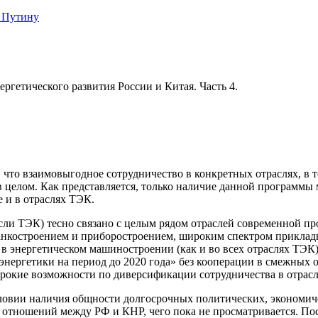
 Путину
ргетического развития России и Китая. Часть 4.
а, что взаимовыгодное сотрудничество в конкретных отраслях, в
целом. Как представляется, только наличие данной программы 
 и в отраслях ТЭК.
сли ТЭК) тесно связано с целым рядом отраслей современной п
танкостроением и приборостроением, широким спектром приклад
в энергетическом машиностроении (как и во всех отраслях ТЭК)
 энергетики на период до 2020 года» без кооперации в смежных о
рокие возможности по диверсификации сотрудничества в отрас
овии наличия общности долгосрочных политических, экономичес
 отношений между РФ и КНР, чего пока не просматривается. По