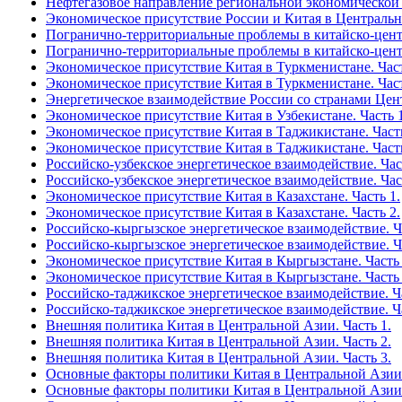
Нефтегазовое направление региональной экономической 
Экономическое присутствие России и Китая в Централь
Погранично-территориальные проблемы в китайско-центр
Погранично-территориальные проблемы в китайско-центр
Экономическое присутствие Китая в Туркменистане. Част
Экономическое присутствие Китая в Туркменистане. Част
Энергетическое взаимодействие России со странами Цен
Экономическое присутствие Китая в Узбекистане. Часть 1
Экономическое присутствие Китая в Таджикистане. Часть
Экономическое присутствие Китая в Таджикистане. Часть
Российско-узбекское энергетическое взаимодействие. Час
Российско-узбекское энергетическое взаимодействие. Час
Экономическое присутствие Китая в Казахстане. Часть 1.
Экономическое присутствие Китая в Казахстане. Часть 2.
Российско-кыргызское энергетическое взаимодействие. Ча
Российско-кыргызское энергетическое взаимодействие. Ча
Экономическое присутствие Китая в Кыргызстане. Часть 
Экономическое присутствие Китая в Кыргызстане. Часть 
Российско-таджикское энергетическое взаимодействие. Ча
Российско-таджикское энергетическое взаимодействие. Ча
Внешняя политика Китая в Центральной Азии. Часть 1.
Внешняя политика Китая в Центральной Азии. Часть 2.
Внешняя политика Китая в Центральной Азии. Часть 3.
Основные факторы политики Китая в Центральной Азии 
Основные факторы политики Китая в Центральной Азии 