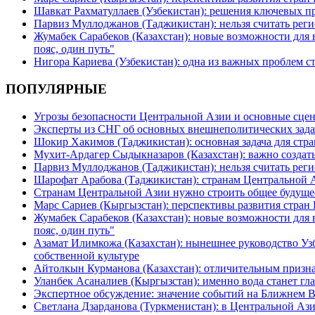
Шавкат Рахматуллаев (Узбекистан): решения ключевых п
Парвиз Муллоджанов (Таджикистан): нельзя считать ре
Жумабек Сарабеков (Казахстан): новые возможности для
пояс, один путь"
Нигора Кариева (Узбекистан): одна из важных проблем с
ПОПУЛЯРНЫЕ
Угрозы безопасности Центральной Азии и основные сцен
Эксперты из СНГ об основных внешнеполитических зада
Шокир Хакимов (Таджикистан): основная задача для стра
Мухит-Ардагер Сыдыкназаров (Казахстан): важно создать
Парвиз Муллоджанов (Таджикистан): нельзя считать ре
Шарофат Арабова (Таджикистан): странам Центральной 
Странам Центральной Азии нужно строить общее будуще
Марс Сариев (Кыргызстан): перспективы развития стран
Жумабек Сарабеков (Казахстан): новые возможности для
пояс, один путь"
Азамат Илимкожа (Казахстан): нынешнее руководство Узб
собственной культуре
Айтолкын Курманова (Казахстан): отличительным признак
Уланбек Асаналиев (Кыргызстан): именно вода станет г
Экспертное обсуждение: значение событий на Ближнем 
Светлана Дзарданова (Туркменистан): в Центральной Ази