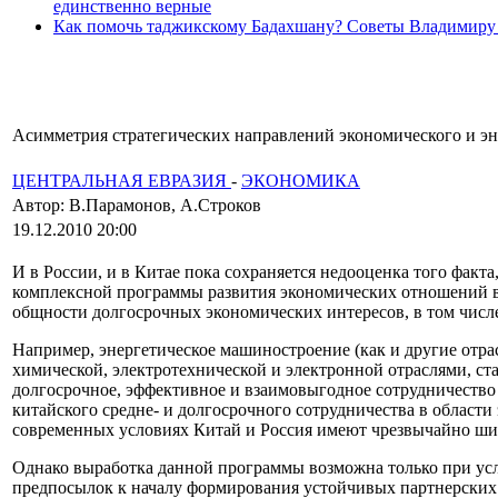
единственно верные
Как помочь таджикскому Бадахшану? Советы Владимиру
Асимметрия стратегических направлений экономического и эне
ЦЕНТРАЛЬНАЯ ЕВРАЗИЯ
-
ЭКОНОМИКА
Автор: В.Парамонов, А.Строков
19.12.2010 20:00
И в России, и в Китае пока сохраняется недооценка того факт
комплексной программы развития экономических отношений в 
общности долгосрочных экономических интересов, в том числе
Например, энергетическое машиностроение (как и другие отра
химической, электротехнической и электронной отраслями, с
долгосрочное, эффективное и взаимовыгодное сотрудничество 
китайского средне- и долгосрочного сотрудничества в области
современных условиях Китай и Россия имеют чрезвычайно ши
Однако выработка данной программы возможна только при усл
предпосылок к началу формирования устойчивых партнерских