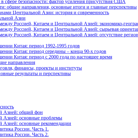
в сфере безопасности: фактор усиления присутствия США
ти: общие направления, основные итоги и главные перспективы
анами Центральной Азии: история и современность
альной Азии
ежду Россией, Китаем и Центральной Азией: экономико-геогра
ежду Россией, Китаем и Центральной Азией: сырьевая ориента
жду Россией, Китаем и Центральной Азией: отсутствие регион
ении Китая: период 1992-1995 годов
ении Китая: период середины – конца 90-х годов
ении Китая: период с 2000 года по настоящее время
щие направления
говля, финансы, проекты и институты
новные результаты и перспективы
асность
й Азией: общий фон
й Азией: основные проблемы
й Азией: основные рекомендации
итика России. Часть 1.
итика России. Часть 2.