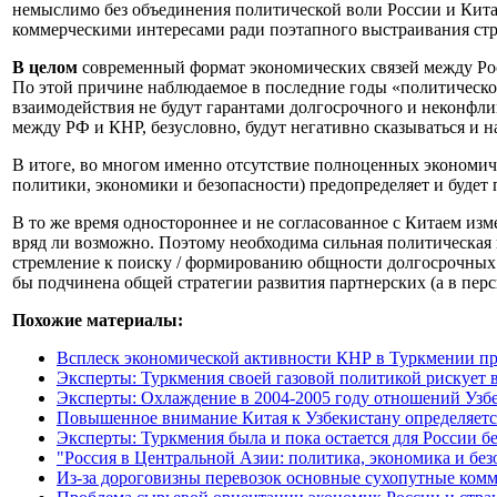
немыслимо без объединения политической воли России и Китая
коммерческими интересами ради поэтапного выстраивания стр
В целом
современный формат экономических связей между Рос
По этой причине наблюдаемое в последние годы «политическое
взаимодействия не будут гарантами долгосрочного и неконфл
между РФ и КНР, безусловно, будут негативно сказываться и н
В итоге, во многом именно отсутствие полноценных экономиче
политики, экономики и безопасности) предопределяет и будет
В то же время одностороннее и не согласованное с Китаем и
вряд ли возможно. Поэтому необходима сильная политическая
стремление к поиску / формированию общности долгосрочных 
бы подчинена общей стратегии развития партнерских (а в пер
Похожие материалы:
Всплеск экономической активности КНР в Туркмении про
Эксперты: Туркмения своей газовой политикой рискует 
Эксперты: Охлаждение в 2004-2005 году отношений Узб
Повышенное внимание Китая к Узбекистану определяетс
Эксперты: Туркмения была и пока остается для России б
"Россия в Центральной Азии: политика, экономика и бе
Из-за дороговизны перевозок основные сухопутные ком