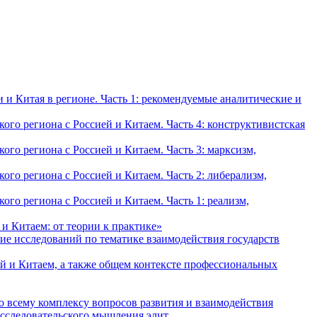
и Китая в регионе. Часть 1: рекомендуемые аналитические и
о региона с Россией и Китаем. Часть 4: конструктивистская
о региона с Россией и Китаем. Часть 3: марксизм,
о региона с Россией и Китаем. Часть 2: либерализм,
о региона с Россией и Китаем. Часть 1: реализм,
и Китаем: от теории к практике»
ие исследований по тематике взаимодействия государств
й и Китаем, а также общем контексте профессиональных
о всему комплексу вопросов развития и взаимодействия
исследовательского мышления элит