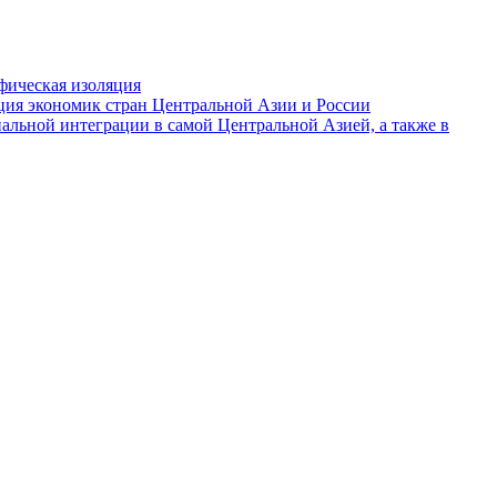
фическая изоляция
ция экономик стран Центральной Азии и России
альной интеграции в самой Центральной Азией, а также в