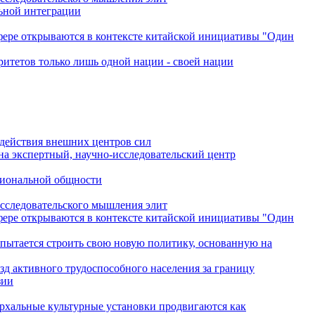
льной интеграции
сфере открываются в контексте китайской инициативы "Один
ритетов только лишь одной нации - своей нации
одействия внешних центров сил
на экспертный, научно-исследовательский центр
гиональной общности
исследовательского мышления элит
сфере открываются в контексте китайской инициативы "Один
 пытается строить свою новую политику, основанную на
зд активного трудоспособного населения за границу
зии
архальные культурные установки продвигаются как