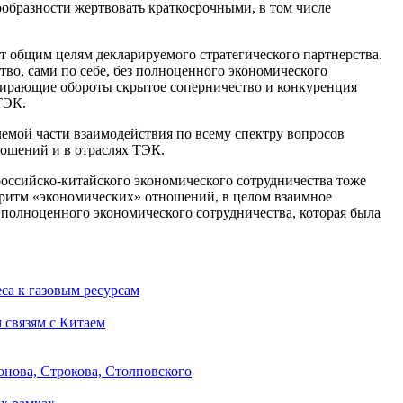
ообразности жертвовать краткосрочными, в том числе
т общим целям декларируемого стратегического партнерства.
во, сами по себе, без полноценного экономического
абирающие обороты скрытое соперничество и конкуренция
ТЭК.
лемой части взаимодействия по всему спектру вопросов
ношений и в отраслях ТЭК.
оссийско-китайского экономического сотрудничества тоже
оритм «экономических» отношений, в целом взаимное
полноценного экономического сотрудничества, которая была
са к газовым ресурсам
 связям с Китаем
онова, Строкова, Столповского