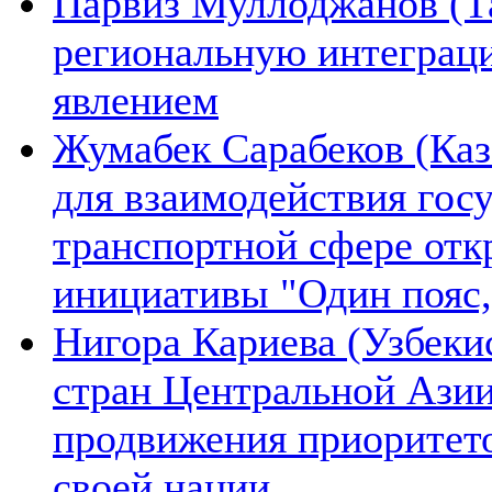
Парвиз Муллоджанов (Та
региональную интеграц
явлением
Жумабек Сарабеков (Каз
для взаимодействия гос
транспортной сфере отк
инициативы "Один пояс,
Нигора Кариева (Узбеки
стран Центральной Азии
продвижения приоритето
своей нации