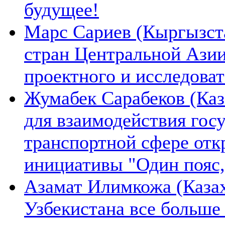
будущее!
Марс Сариев (Кыргызста
стран Центральной Ази
проектного и исследова
Жумабек Сарабеков (Каз
для взаимодействия гос
транспортной сфере отк
инициативы "Один пояс,
Азамат Илимкожа (Казах
Узбекистана все больше