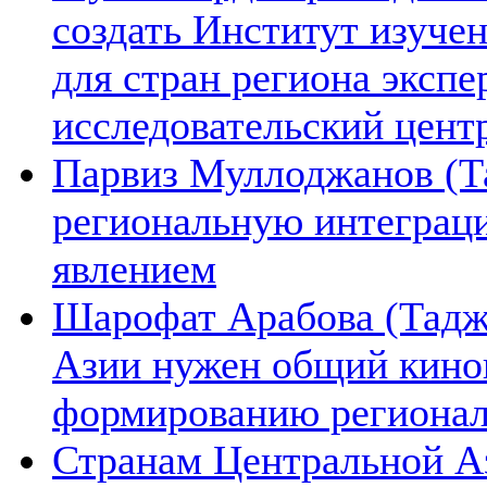
создать Институт изуче
для стран региона экспе
исследовательский цент
Парвиз Муллоджанов (Та
региональную интеграц
явлением
Шарофат Арабова (Тадж
Азии нужен общий киноп
формированию региона
Странам Центральной А