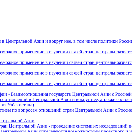
 Центральной Азии и вокруг нее, в том числе политики России 
ожное применение в изучении связей стран центральноазиатског
ожное применение в изучении связей стран центральноазиатског
ожное применение в изучении связей стран центральноазиатског
жное применение в изучении связей стран центральноазиатског
фии «Взаимоотношения государств Центральной Азии с Россией 
 отношений в Центральной Азии и вокруг нее, а также состоян
 из Узбекистана)
ртизы по вопросам отношений стран Центральной Азии с Россие
Центральной Азии
стран Центральной Азии - проведение системных исследований п
 Центральной Азии определяются возможностями проектного и 