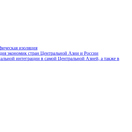
фическая изоляция
ция экономик стран Центральной Азии и России
альной интеграции в самой Центральной Азией, а также в