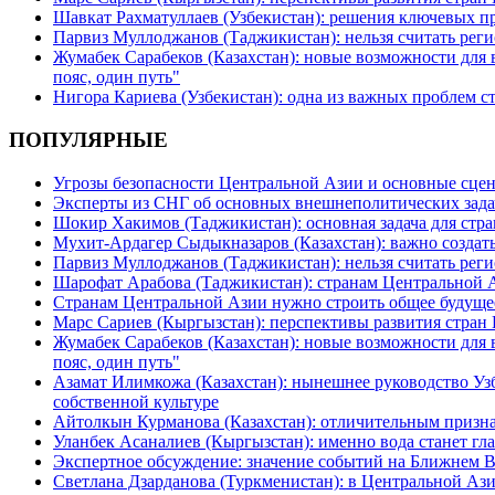
Шавкат Рахматуллаев (Узбекистан): решения ключевых п
Парвиз Муллоджанов (Таджикистан): нельзя считать ре
Жумабек Сарабеков (Казахстан): новые возможности для
пояс, один путь"
Нигора Кариева (Узбекистан): одна из важных проблем с
ПОПУЛЯРНЫЕ
Угрозы безопасности Центральной Азии и основные сцен
Эксперты из СНГ об основных внешнеполитических зада
Шокир Хакимов (Таджикистан): основная задача для стра
Мухит-Ардагер Сыдыкназаров (Казахстан): важно создать
Парвиз Муллоджанов (Таджикистан): нельзя считать ре
Шарофат Арабова (Таджикистан): странам Центральной 
Странам Центральной Азии нужно строить общее будуще
Марс Сариев (Кыргызстан): перспективы развития стран
Жумабек Сарабеков (Казахстан): новые возможности для
пояс, один путь"
Азамат Илимкожа (Казахстан): нынешнее руководство Узб
собственной культуре
Айтолкын Курманова (Казахстан): отличительным признак
Уланбек Асаналиев (Кыргызстан): именно вода станет г
Экспертное обсуждение: значение событий на Ближнем 
Светлана Дзарданова (Туркменистан): в Центральной Ази