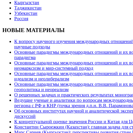
Кыргызстан
Таджикистан
Узбекистан
Россия
НОВЫЕ МАТЕРИАЛЫ
К вопросу научного изучения международных отношений в
научные подходы
Основные парадигмы международных отношений и их возм
парадигма
Основные парадигмы международных отношений и их возм
неомарксизм и мир-системный подход
Основные парадигмы международных отношений и их возм
идеализм и неолиберализм
Основные парадигмы международных отношений и их возмо
геополитика и неореализм
О решенных задачах и практических результатах моногра
Ведущие ученые и аналитики по вопросам международных
региона с РФ и КНР (точка зрения д.п.н. В.В. Парамонова
Об основных институтах научной и аналитической экспе
дискуссий
К концептуальной оценке значения России и Китая для 
Константин Сыроежкин (Казахстан): главная задача для 
Марс Сариев (Кыргызстан): перспективы развития стран