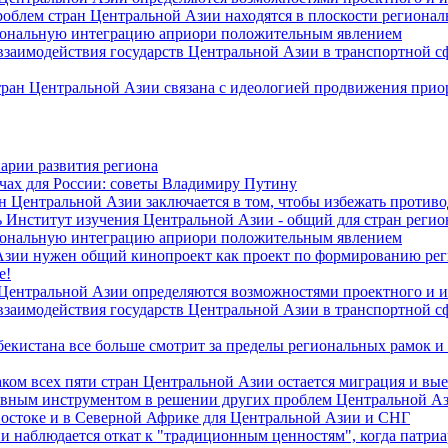
роблем стран Центральной Азии находятся в плоскости региона
гиональную интеграцию априори положительным явлением
 взаимодействия государств Центральной Азии в транспортной 
тран Центральной Азии связана с идеологией продвижения прио
арии развития региона
чах для России: советы Владимиру Путину
н Центральной Азии заключается в том, чтобы избежать против
 Институт изучения Центральной Азии - общий для стран регио
гиональную интеграцию априори положительным явлением
Азии нужен общий кинопроект как проект по формированию ре
е!
 Центральной Азии определяются возможностями проектного и 
 взаимодействия государств Центральной Азии в транспортной 
екистана все больше смотрит за пределы региональных рамок и
ом всех пяти стран Центральной Азии остается миграция и вые
лавным инструментом в решении других проблем Центральной А
Востоке и в Северной Африке для Центральной Азии и СНГ
и наблюдается откат к "традиционным ценностям", когда патри