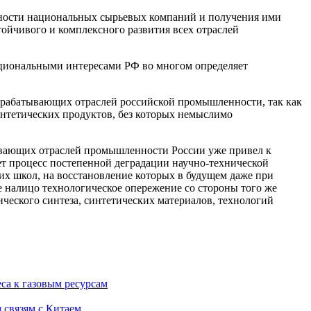
ьности национальных сырьевых компаний и получения ими
ойчивого и комплексного развития всех отраслей
циональными интересами РФ во многом определяет
ерабатывающих отраслей российской промышленности, так как
синтетических продуктов, без которых немыслимо
тывающих отраслей промышленности России уже привел к
ет процесс постепенной деградации научно-технической
их школ, на восстановление которых в будущем даже при
 налицо технологическое опережение со стороны того же
ческого синтеза, синтетических материалов, технологий
са к газовым ресурсам
 связям с Китаем