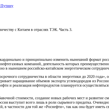
 Путину
ичеству с Китаем в отраслях ТЭК. Часть 3.
бы кардинально и принципиально изменить нынешний формат росс
х нефтегазовых компаний, деятельность которых преимущественн
йно в нынешнем российско-китайском энергетическом сотрудни
осрочного сотрудничества в области энергетики до 2020 года», 
ивает наращивание объемов экспорта углеводородов из России 
нефти и реализация нефтепродуктов планируется осуществляться
обавочной стоимости, создание новых рабочих мест и развитие 
оссия выступит всего лишь в роли сырьевого придатка. Очевидн
, в частности для той же «Роснефти», так как она будет иметь