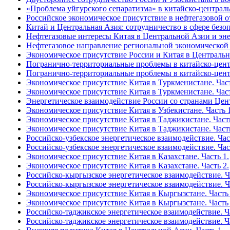
«Проблема уйгурского сепаратизма» в китайско-централ
Российское экономическое присутствие в нефтегазовой о
Китай и Центральная Азия: сотрудничество в сфере безо
Нефтегазовые интересы Китая в Центральной Азии и эне
Нефтегазовое направление региональной экономической 
Экономическое присутствие России и Китая в Централь
Погранично-территориальные проблемы в китайско-центр
Погранично-территориальные проблемы в китайско-центр
Экономическое присутствие Китая в Туркменистане. Част
Экономическое присутствие Китая в Туркменистане. Част
Энергетическое взаимодействие России со странами Цен
Экономическое присутствие Китая в Узбекистане. Часть 1
Экономическое присутствие Китая в Таджикистане. Часть
Экономическое присутствие Китая в Таджикистане. Часть
Российско-узбекское энергетическое взаимодействие. Час
Российско-узбекское энергетическое взаимодействие. Час
Экономическое присутствие Китая в Казахстане. Часть 1.
Экономическое присутствие Китая в Казахстане. Часть 2.
Российско-кыргызское энергетическое взаимодействие. Ча
Российско-кыргызское энергетическое взаимодействие. Ча
Экономическое присутствие Китая в Кыргызстане. Часть 
Экономическое присутствие Китая в Кыргызстане. Часть 
Российско-таджикское энергетическое взаимодействие. Ча
Российско-таджикское энергетическое взаимодействие. Ча