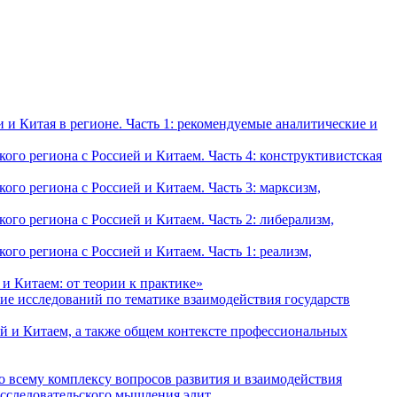
и Китая в регионе. Часть 1: рекомендуемые аналитические и
о региона с Россией и Китаем. Часть 4: конструктивистская
о региона с Россией и Китаем. Часть 3: марксизм,
о региона с Россией и Китаем. Часть 2: либерализм,
о региона с Россией и Китаем. Часть 1: реализм,
и Китаем: от теории к практике»
ие исследований по тематике взаимодействия государств
й и Китаем, а также общем контексте профессиональных
о всему комплексу вопросов развития и взаимодействия
исследовательского мышления элит