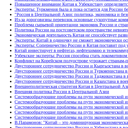
Повышенное внимание Китая к Узбекистану определяетс
Эксперты: Туркмения была и пока остается для России б
"Россия в Центральной Азии: политика, экономика и бе
Из-за дороговизны перевозок основные сухопутные ком
Проблема сырьевой ориентации экономик России и стра
Политика России на постсоветском пространстве невнят
Экономическая деятельность Китая не способствует раз
Эксперты: Китай в одиночку не сможет экономически о
Эксперты: Соперничество России и Китая поставит под 
Китай инвестирует в нефтегаз, нефтехимию и телекомм
Узбекские эксперты: Россия способна стать локомотивом
Конфликт на Корейском полуострове угрожает странам
Двустороннее сотрудничество России и Кыргызстана в в
Двустороннее сотрудничество России и Туркменистана в
Двустороннее сотрудничество России и Таджикистана в 
Двустороннее сотрудничество России и Казахстана в вое
Внешнеполитическая стратегия Китая в Центральной Аз
Внешняя политика России в Центральной Азии
Системообразующие проблемы на пути экономической инт
Системообразующие проблемы на пути экономической инт
Системообразующие проблемы на пути экономической инт
Системообразующие проблемы на пути экономической инт
Системообразующие проблемы на пути экономической инт
В.Парамонов: "Китай – это доминирующая экономическа
Двустороннее сотрудничество России и Узбекистана в в