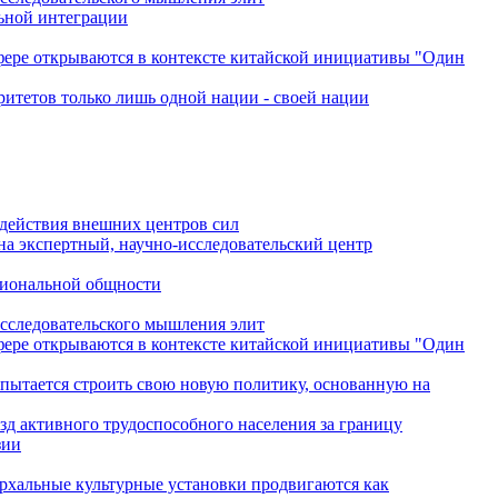
льной интеграции
сфере открываются в контексте китайской инициативы "Один
ритетов только лишь одной нации - своей нации
одействия внешних центров сил
на экспертный, научно-исследовательский центр
гиональной общности
исследовательского мышления элит
сфере открываются в контексте китайской инициативы "Один
 пытается строить свою новую политику, основанную на
зд активного трудоспособного населения за границу
зии
архальные культурные установки продвигаются как