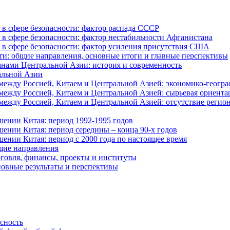
в сфере безопасности: фактор распада СССР
в сфере безопасности: фактор нестабильности Афганистана
в сфере безопасности: фактор усиления присутствия США
ти: общие направления, основные итоги и главные перспективы
анами Центральной Азии: история и современность
альной Азии
ежду Россией, Китаем и Центральной Азией: экономико-геогра
ежду Россией, Китаем и Центральной Азией: сырьевая ориента
жду Россией, Китаем и Центральной Азией: отсутствие регион
ении Китая: период 1992-1995 годов
ении Китая: период середины – конца 90-х годов
ении Китая: период с 2000 года по настоящее время
щие направления
говля, финансы, проекты и институты
новные результаты и перспективы
асность