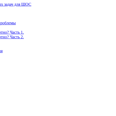
ых задач для ШОС
 проблемы
тно? Часть 1.
тно? Часть 2.
ия