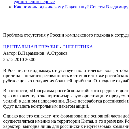
единственно верные
Как помочь таджикскому Бадахшану? Советы Владимиру
Проблема отсутствия у России комплексного подхода к сотрудн
ЦЕНТРАЛЬНАЯ ЕВРАЗИЯ
-
ЭНЕРГЕТИКА
Автор: В.Парамонов, А.Строков
25.12.2010 20:00
В России, по-видимому, отсутствует политическая воля, что
причина – незаинтересованность в этом все тех же российски
рубеж с целью получения большей прибыли. Отнюдь не случа
В частности, «Программа российско-китайского средне- и долг
ярко выраженную экспортно-сырьевую ориентацию: предусматр
усилий в данном направлении. Даже переработка российской 
будут владеть контрольным пакетом акций.
Однако все это означает, что формирование основной части д
осуществляться именно на территории Китая, в то время как Р
характер, выгодна лишь для российских нефтегазовых компаний