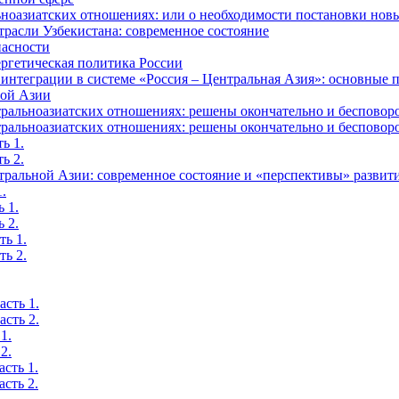
ьноазиатских отношениях: или о необходимости постановки нов
трасли Узбекистана: современное состояние
пасности
ргетическая политика России
интеграции в системе «Россия – Центральная Азия»: основные
ной Азии
альноазиатских отношениях: решены окончательно и бесповоро
альноазиатских отношениях: решены окончательно и бесповоро
ь 1.
ь 2.
тральной Азии: современное состояние и «перспективы» развит
.
 1.
 2.
ть 1.
ть 2.
сть 1.
сть 2.
1.
2.
сть 1.
сть 2.