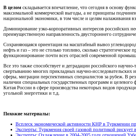
В целом
складывается впечатление, что сегодня в основу ф
максимальной коммерческой выгоды, а не принципы подчинени
национальной экономики, в том числе и целям налаживания в
Доминирование узко-корпоративных интересов российских н
преимущественную направленность двустороннего сотрудничес
Сохраняющаяся ориентация на масштабный вывоз углеводород
нефть и газ – это не столько топливо, сколько стратегическо
функционирование почти всех отраслей современной промыш
Все это также способствует и деградации российского научн
свертыванию многих прикладных научно-исследовательских и о
сферы, миграции перспективных специалистов за рубеж. В рез
наличии специальных государственных программ и целевого ф
Китая России в сфере производства некоторых видов продукци
угольной энергетики и т.д.
Похожие материалы:
Всплеск экономической активности КНР в Туркмении про
Эксперты: Туркмения своей газовой политикой рискует 
Эксперты: Охлаждение в 2004-2005 году отношений Узб