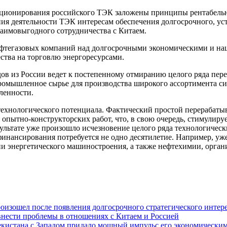
ункционирования российского ТЭК заложены принципы рентабел
я деятельности ТЭК интересам обеспечения долгосрочного, уст
заимовыгодного сотрудничества с Китаем.
ефтегазовых компаний над долгосрочными экономическими и на
тва на торговлю энергоресурсами.
ов из России ведет к постепенному отмиранию целого ряда пер
е промышленное сырье для производства широкого ассортимента 
ленности.
о-технологического потенциала. Фактический простой перераба
пытно-конструкторских работ, что, в свою очередь, стимулиру
ультате уже произошло исчезновение целого ряда технологическ
инансирования потребуется не одно десятилетие. Например, уже
и энергетического машиностроения, а также нефтехимии, органи
изошел после появления долгосрочного стратегического интере
внести проблемы в отношениях с Китаем и Россией
екистана с Западом придало мощный импульс его экономическим