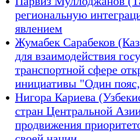
Парвиз Муллоджанов (Та
региональную интеграц
явлением
Жумабек Сарабеков (Каз
для взаимодействия гос
транспортной сфере отк
инициативы "Один пояс,
Нигора Кариева (Узбеки
стран Центральной Азии
продвижения приоритето
своей нации