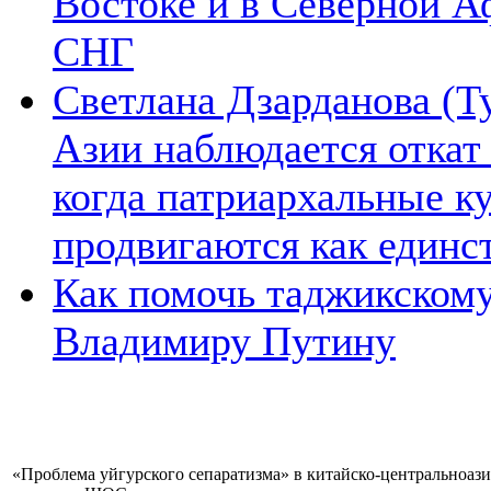
Востоке и в Северной А
СНГ
Светлана Дзарданова (Т
Азии наблюдается откат
когда патриархальные к
продвигаются как единс
Как помочь таджикском
Владимиру Путину
«Проблема уйгурского сепаратизма» в китайско-центральноаз