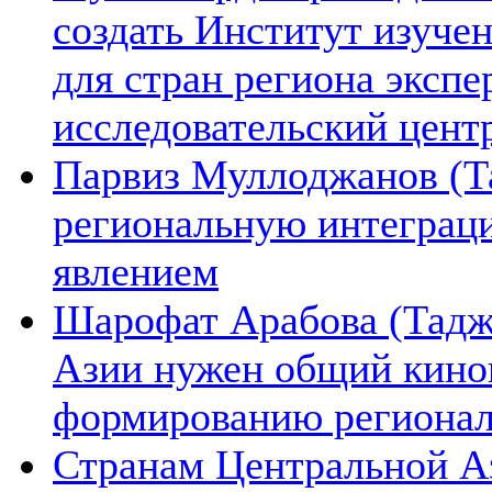
создать Институт изуче
для стран региона экспе
исследовательский цент
Парвиз Муллоджанов (Та
региональную интеграц
явлением
Шарофат Арабова (Тадж
Азии нужен общий киноп
формированию региона
Странам Центральной А