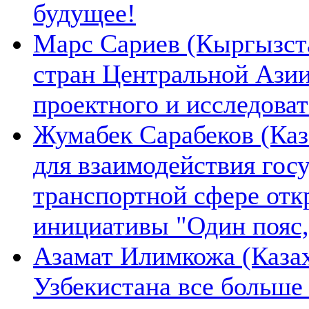
будущее!
Марс Сариев (Кыргызста
стран Центральной Ази
проектного и исследова
Жумабек Сарабеков (Каз
для взаимодействия гос
транспортной сфере отк
инициативы "Один пояс,
Азамат Илимкожа (Казах
Узбекистана все больше