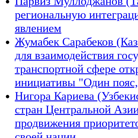
Парвиз Муллоджанов (Та
региональную интеграц
явлением
Жумабек Сарабеков (Каз
для взаимодействия гос
транспортной сфере отк
инициативы "Один пояс,
Нигора Кариева (Узбеки
стран Центральной Азии
продвижения приоритето
своей нации