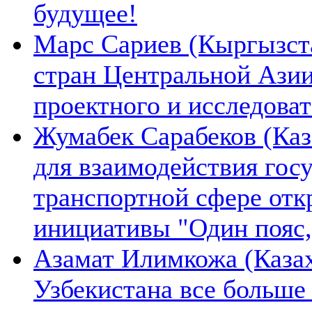
будущее!
Марс Сариев (Кыргызста
стран Центральной Ази
проектного и исследова
Жумабек Сарабеков (Каз
для взаимодействия гос
транспортной сфере отк
инициативы "Один пояс,
Азамат Илимкожа (Казах
Узбекистана все больше