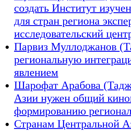
создать Институт изуче
для стран региона экспе
исследовательский цент
Парвиз Муллоджанов (Та
региональную интеграц
явлением
Шарофат Арабова (Тадж
Азии нужен общий киноп
формированию региона
Странам Центральной А