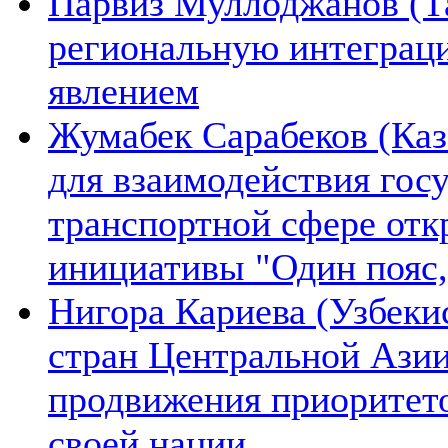
Парвиз Муллоджанов (Та
региональную интеграц
явлением
Жумабек Сарабеков (Каз
для взаимодействия гос
транспортной сфере отк
инициативы "Один пояс,
Нигора Кариева (Узбеки
стран Центральной Азии
продвижения приоритето
своей нации