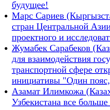
будущее!
Марс Сариев (Кыргызста
стран Центральной Ази
проектного и исследова
Жумабек Сарабеков (Каз
для взаимодействия гос
транспортной сфере отк
инициативы "Один пояс,
Азамат Илимкожа (Казах
Узбекистана все больше