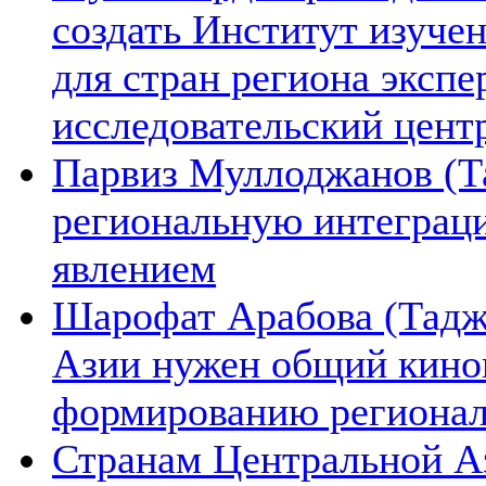
создать Институт изуче
для стран региона экспе
исследовательский цент
Парвиз Муллоджанов (Та
региональную интеграц
явлением
Шарофат Арабова (Тадж
Азии нужен общий киноп
формированию региона
Странам Центральной А