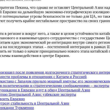
стратегии Пекина, что однако не оставляет Центральной Азии на
й Евразии на дальнейшую экономико-географическую изоляцию и
ет потенциальные угрозы безопасности не только для ЦА, но так
уют получить крайне нестабильное пространство на своих грани
ти в регионе и вокруг него, а также в целом устойчивости кит
ланового и взаимовыгодного сотрудничества с государствами Це
Китаем идеи экономической ре-интеграции внутри самого региона
 а на последующих этапах – постепенной интеграции в рамках 
рить не только о начале принципиально нового этапа китайской 
схемы взаимодействия в центре Евразии.
изошел после появления долгосрочного стратегического интере
внести проблемы в отношениях с Китаем и Россией
екистана с Западом придало мощный импульс его экономическим
я политическими и стратегическими соображениями – эксперты
муникации в Евразии идут в обход Центральной Азии
витию Центральной Азии: узбекские эксперты
своить Евразию
угрозу стабильность в Центральной Азии
уникации Туркмении