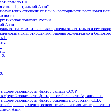
-партнерам по ШОС
я сила в Центральной Азии"
ьноазиатских отношениях: или о необходимости постановки нов
пасности
ргетическая политика России
ной Азии
альноазиатских отношениях: решены окончательно и бесповоро
альноазиатских отношениях: решены окончательно и бесповоро
ь 1.
ь 2.
.
 1.
 2.
1.
2.
в сфере безопасности: фактор распада СССР
в сфере безопасности: фактор нестабильности Афганистана
в сфере безопасности: фактор усиления присутствия США
ти: общие направления, основные итоги и главные перспективы
альной Азии