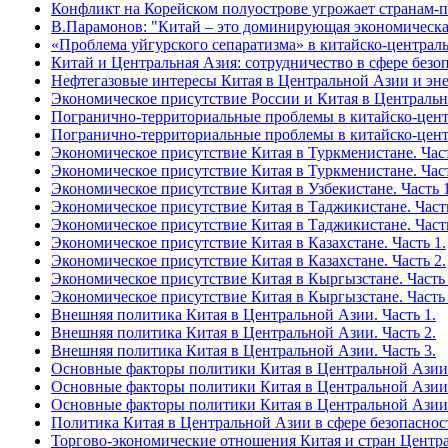
Конфликт на Корейском полуострове угрожает странам
В.Парамонов: "Китай – это доминирующая экономическа
«Проблема уйгурского сепаратизма» в китайско-централ
Китай и Центральная Азия: сотрудничество в сфере безо
Нефтегазовые интересы Китая в Центральной Азии и эне
Экономическое присутствие России и Китая в Централь
Погранично-территориальные проблемы в китайско-центр
Погранично-территориальные проблемы в китайско-центр
Экономическое присутствие Китая в Туркменистане. Част
Экономическое присутствие Китая в Туркменистане. Част
Экономическое присутствие Китая в Узбекистане. Часть 1
Экономическое присутствие Китая в Таджикистане. Часть
Экономическое присутствие Китая в Таджикистане. Часть
Экономическое присутствие Китая в Казахстане. Часть 1.
Экономическое присутствие Китая в Казахстане. Часть 2.
Экономическое присутствие Китая в Кыргызстане. Часть 
Экономическое присутствие Китая в Кыргызстане. Часть 
Внешняя политика Китая в Центральной Азии. Часть 1.
Внешняя политика Китая в Центральной Азии. Часть 2.
Внешняя политика Китая в Центральной Азии. Часть 3.
Основные факторы политики Китая в Центральной Азии 
Основные факторы политики Китая в Центральной Азии 
Основные факторы политики Китая в Центральной Азии 
Политика Китая в Центральной Азии в сфере безопаснос
Торгово-экономические отношения Китая и стран Центр