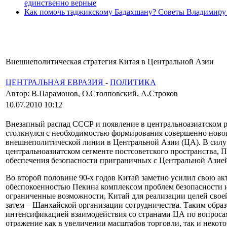
единственно верные
Как помочь таджикскому Бадахшану? Советы Владимиру
Внешнеполитическая стратегия Китая в Центральной Азии
ЦЕНТРАЛЬНАЯ ЕВРАЗИЯ
-
ПОЛИТИКА
Автор: В.Парамонов, О.Столповский, А.Строков
10.07.2010 10:12
Внезапный распад СССР и появление в центральноазиатском р
столкнулся с необходимостью формирования совершенно новог
внешнеполитической линии в Центральной Азии (ЦА). В силу 
центральноазиатском сегменте постсоветского пространства, 
обеспечения безопасности приграничных с Центральной Азией
Во второй половине 90-х годов Китай заметно усилил свою а
обеспокоенностью Пекина комплексом проблем безопасности и
ограниченные возможности, Китай для реализации целей своей
затем – Шанхайской организации сотрудничества. Таким образ
интенсификацией взаимодействия со странами ЦА по вопроса
отражение как в увеличении масштабов торговли, так и некот