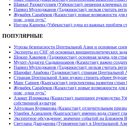
Шавкат Рахматуллаев (Узбекистан): решения ключевых п
Парвиз Муллоджанов (Таджикистан): нельзя считать ре
Жумабек Сарабеков (Казахстан): новые возможности для
пояс, один путь"
Нигора Кариева (Узбекистан): одна из важных проблем с
ПОПУЛЯРНЫЕ
Угрозы безопасности Центральной Азии и основные сцен
Эксперты из СНГ об основных внешнеполитических зада
Шокир Хакимов (Таджикистан): основная задача для стра
Мухит-Ардагер Сыдыкназаров (Казахстан): важно создать
Парвиз Муллоджанов (Таджикистан): нельзя считать ре
Шарофат Арабова (Таджикистан): странам Центральной 
Странам Центральной Азии нужно строить общее будуще
Марс Сариев (Кыргызстан): перспективы развития стран
Жумабек Сарабеков (Казахстан): новые возможности для
пояс, один путь"
Азамат Илимкожа (Казахстан): нынешнее руководство Узб
собственной культуре
Айтолкын Курманова (Казахстан): отличительным признак
Уланбек Асаналиев (Кыргызстан): именно вода станет г
Экспертное обсуждение: значение событий на Ближнем 
Светлана Дзарданова (Туркменистан): в Центральной Ази