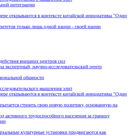
льной интеграции
сфере открываются в контексте китайской инициативы "Один
ритетов только лишь одной нации - своей нации
одействия внешних центров сил
на экспертный, научно-исследовательский центр
гиональной общности
исследовательского мышления элит
сфере открываются в контексте китайской инициативы "Один
 пытается строить свою новую политику, основанную на
зд активного трудоспособного населения за границу
зии
архальные культурные установки продвигаются как