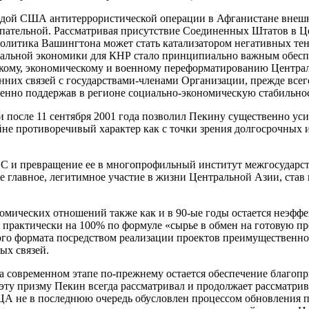
гидой США антитеррористической операции в Афганистане внешн
упательной. Рассматривая присутствие Соединенных Штатов в Це
 политика Вашингтона может стать катализатором негативных те
альной экономики для КНР стало принципиально важным обеспе
ому, экономическому и военному переформатированию Централь
нних связей с государствами-членами Организации, прежде всег
енно поддержав в регионе социально-экономическую стабильно
 после 11 сентября 2001 года позволил Пекину существенно уси
 противоречивый характер как с точки зрения долгосрочных ин
 и превращение ее в многопрофильный институт межгосударств
е главное, легитимное участие в жизни Центральной Азии, ста
омических отношений также как и в 90-ые годы остается неэффе
практически на 100% по формуле «сырье в обмен на готовую пр
го формата посредством реализации проектов преимущественно 
ых связей.
 современном этапе по-прежнему остается обеспечение благопр
эту призму Пекин всегда рассматривал и продолжает рассматри
ЦА не в последнюю очередь обусловлен процессом обновления п