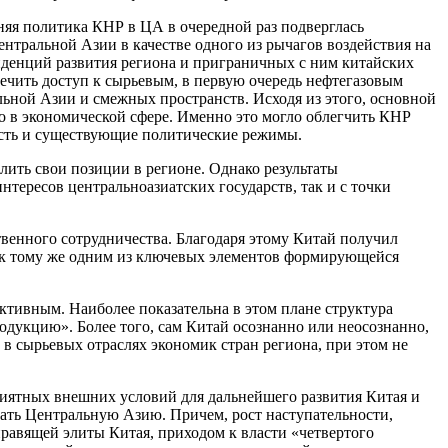
яя политика КНР в ЦА в очередной раз подверглась
нтральной Азии в качестве одного из рычагов воздействия на
нденций развития региона и приграничных с ним китайских
чить доступ к сырьевым, в первую очередь нефтегазовым
ной Азии и смежных пространств. Исходя из этого, основной
о в экономической сфере. Именно это могло облегчить КНР
сть и существующие политические режимы.
лить свои позиции в регионе. Однако результаты
тересов центральноазиатских государств, так и с точки
енного сотрудничества. Благодаря этому Китай получил
в к тому же одним из ключевых элементов формирующейся
ктивным. Наиболее показательна в этом плане структура
одукцию». Более того, сам Китай осознанно или неосознанно,
в сырьевых отраслях экономик стран региона, при этом не
иятных внешних условий для дальнейшего развития Китая и
вать Центральную Азию. Причем, рост наступательности,
равящей элиты Китая, приходом к власти «четвертого