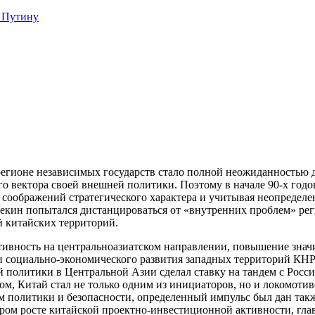
 Путину
егионе независимых государств стало полной неожиданностью 
о вектора своей внешней политики. Поэтому в начале 90-х годо
соображений стратегического характера и учитывая неопределе
Пекин попытался дистанцироваться от «внутренних проблем» рег
 китайских территорий.
ктивность на центральноазиатском направлении, повышение зна
 социально-экономического развития западных территорий КНР. 
 политики в Центральной Азии сделал ставку на тандем с Россие
ом, Китай стал не только одним из инициаторов, но и локомот
м политики и безопасности, определенный импульс был дан так
ором росте китайской проектно-инвестиционной активности, глав