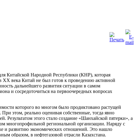
для Китайской Народной Республики (КНР), которая
в XX века Китай не был готов к проведению активной
нность дальнейшего развития ситуации в самом
иона и сосредоточиться на первоочередных вопросах
чимости которого во многом было продиктовано растущей
При этом, реально оценивая собственные, тогда явно
й. Результатом этого стало создание «Шанхайской пятерки», а
ивом многопрофильной региональной организации. Наряду с
же и развитию экономических отношений. Это нашло
ным образом, в нефтегазовой отрасли Казахстана.