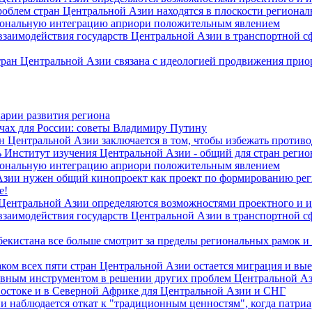
роблем стран Центральной Азии находятся в плоскости региона
гиональную интеграцию априори положительным явлением
 взаимодействия государств Центральной Азии в транспортной 
тран Центральной Азии связана с идеологией продвижения прио
арии развития региона
чах для России: советы Владимиру Путину
н Центральной Азии заключается в том, чтобы избежать против
 Институт изучения Центральной Азии - общий для стран регио
гиональную интеграцию априори положительным явлением
Азии нужен общий кинопроект как проект по формированию ре
е!
 Центральной Азии определяются возможностями проектного и 
 взаимодействия государств Центральной Азии в транспортной 
екистана все больше смотрит за пределы региональных рамок и
ом всех пяти стран Центральной Азии остается миграция и вые
лавным инструментом в решении других проблем Центральной А
Востоке и в Северной Африке для Центральной Азии и СНГ
и наблюдается откат к "традиционным ценностям", когда патри