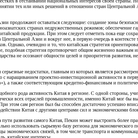
естких в отстаивании национальных интересов своей страны. Н
инятии тех или иных решений в отношении стран Центральной Аз
ии продолжают оставаться следующие: создание зоны безопас
ноазиатских странах недружественных режимов; обеспечение га
китайской продукции. При этом следует отметить пока еще сох
 Центральной Азии и вокруг нее, в первую очередь в контексте 
. Однако, очевидно и то, что китайская стратегия ориентирова
оге, подобная стратегия противоречит общим жизненно важным и
сударства не осознают общности целей и приоритетов развития, 
серьезные недостатки, главным из которых является рассмотрен
 с наращиванием проектно-инвестиционной активности в перву
в»), а также соответствующим кредитно-финансовым и политич
одобного рода активность Китая в регионе. С одной стороны, уч
чески всех отраслей промышленности, именно Китай мог бы вы
 этом сам регион был бы способен достаточно успешно вписать
действии Китая с другими центрами сил и экономическими бло
а пути развития самого Китая, Пекин может выстроить более п
мально использовать сырьевую базу региона для экономического 
иды экономических связей, в том числе транспорта и коммуник
дь, китайские интересы.