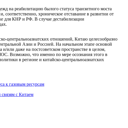
дежд на реабилитацию былого статуса транзитного моста
, соответственно, хроническое отставание в развитии от
же для КНР и РФ. В случае дестабилизации
цах.
айско-центральноазиатских отношений, Китаю целесообразно
нтральной Азии и Россией. На начальном этапе основой
 и/или даже на постсоветском пространстве в целом,
ШОС. Возможно, что именно по мере осознания этого в
политики в регионе и китайско-центральноазиатских
са к газовым ресурсам
 связям с Китаем