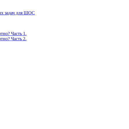
ых задач для ШОС
тно? Часть 1.
тно? Часть 2.