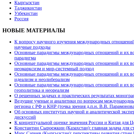
Кыргызстан
Таджикистан
Узбекистан
Россия
НОВЫЕ МАТЕРИАЛЫ
К вопросу научного изучения международных отношений в
научные подходы
Основные парадигмы международных отношений и их возм
парадигма
Основные парадигмы международных отношений и их возм
неомарксизм и мир-системный подход
Основные парадигмы международных отношений и их возм
идеализм и неолиберализм
Основные парадигмы международных отношений и их возмо
геополитика и неореализм
О решенных задачах и практических результатах моногра
Ведущие ученые и аналитики по вопросам международных
региона с РФ и КНР (точка зрения д.п.н. В.В. Парамонова
Об основных институтах научной и аналитической экспе
дискуссий
К концептуальной оценке значения России и Китая для 
Константин Сыроежкин (Казахстан): главная задача для 
Марс Сариев (Кыргызстан): перспективы развития стран