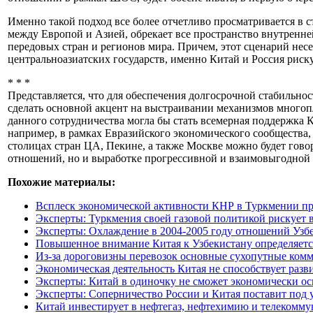
Именно такой подход все более отчетливо просматривается в 
между Европой и Азией, обрекает все пространство внутренне
передовых стран и регионов мира. Причем, этот сценарий нес
центральноазиатских государств, именно Китай и Россия риск
* * *
Представляется, что для обеспечения долгосрочной стабильнос
сделать основной акцент на выстраивании механизмов многоп
данного сотрудничества могла бы стать всемерная поддержка 
например, в рамках Евразийского экономического сообщества,
столицах стран ЦА, Пекине, а также Москве можно будет гово
отношений, но и выработке прогрессивной и взаимовыгодной 
Похожие материалы:
Всплеск экономической активности КНР в Туркмении про
Эксперты: Туркмения своей газовой политикой рискует 
Эксперты: Охлаждение в 2004-2005 году отношений Узб
Повышенное внимание Китая к Узбекистану определяетс
Из-за дороговизны перевозок основные сухопутные ком
Экономическая деятельность Китая не способствует раз
Эксперты: Китай в одиночку не сможет экономически о
Эксперты: Соперничество России и Китая поставит под 
Китай инвестирует в нефтегаз, нефтехимию и телекомм