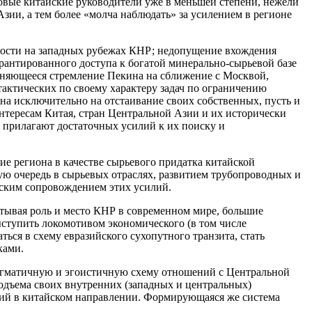
овые китайские руководители уже в меньшей степени, нежели
ии, а тем более «молча наблюдать» за усилением в регионе
ности на западных рубежах КНР; недопущение вхождения
рантированного доступа к богатой минерально-сырьевой базе
раняющееся стремление Пекина на сближение с Москвой,
тактических по своему характеру задач по ограничению
на исключительно на отстаивание своих собственных, пусть и
нтересам Китая, стран Центральной Азии и их исторически
не прилагают достаточных усилий к их поиску и
ие региона в качестве сырьевого придатка китайской
ю очередь в сырьевых отраслях, развитием трубопроводных и
еским сопровождением этих усилий.
итывая роль и место КНР в современном мире, большие
ступить локомотивом экономического (в том числе
ся в схему евразийского сухопутного транзита, стать
ками.
рагматичную и эгоистичную схему отношений с Центральной
подъема своих внутренних (западных и центральных)
аций в китайском направлении. Формирующаяся же система