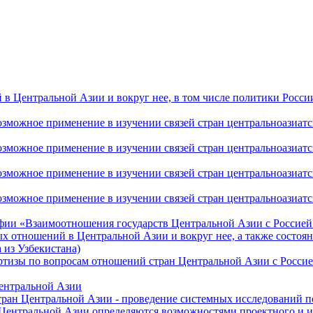
 Центральной Азии и вокруг нее, в том числе политики России 
ожное применение в изучении связей стран центральноазиатског
ожное применение в изучении связей стран центральноазиатског
ожное применение в изучении связей стран центральноазиатског
жное применение в изучении связей стран центральноазиатског
фии «Взаимоотношения государств Центральной Азии с Россией 
 отношений в Центральной Азии и вокруг нее, а также состоян
 из Узбекистана)
ртизы по вопросам отношений стран Центральной Азии с Россие
Центральной Азии
стран Центральной Азии - проведение системных исследований п
 Центральной Азии определяются возможностями проектного и 