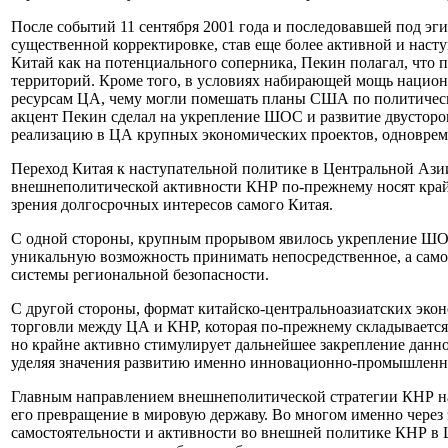
После событий 11 сентября 2001 года и последовавшей под э
существенной корректировке, став еще более активной и наст
Китай как на потенциального соперника, Пекин полагал, что
территорий. Кроме того, в условиях набирающей мощь национ
ресурсам ЦА, чему могли помешать планы США по политическ
акцент Пекин сделал на укрепление ШОС и развитие двусторо
реализацию в ЦА крупных экономических проектов, одноврем
Переход Китая к наступательной политике в Центральной Азии
внешнеполитической активности КНР по-прежнему носят крайне
зрения долгосрочных интересов самого Китая.
С одной стороны, крупным прорывом явилось укрепление ШОС
уникальную возможность принимать непосредственное, а само
системы региональной безопасности.
С другой стороны, формат китайско-центральноазиатских экон
торговли между ЦА и КНР, которая по-прежнему складывается 
но крайне активно стимулирует дальнейшее закрепление данно
уделяя значения развитию именно инновационно-промышленн
Главным направлением внешнеполитической стратегии КНР на
его превращение в мировую державу. Во многом именно через 
самостоятельности и активности во внешней политике КНР в 