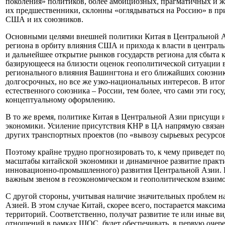
поколения» политиков, более амбициозных, прагматичных и ж
их предшественники, склонны «оглядываться на Россию» в пр
США и их союзников.
Основными целями внешней политики Китая в Центральной Аз
региона в орбиту влияния США и прихода к власти в централь
и дальнейшее открытие рынков государств региона для сбыта 
базирующееся на близости оценок геополитической ситуации в
регионального влияния Вашингтона и его ближайших союзников
долгосрочных, но все же узко-национальных интересов. В ит
естественного союзника – России, тем более, что сами эти го
концептуальному оформлению.
В то же время, политике Китая в Центральной Азии присущи и 
экономики. Усиление присутствия КНР в ЦА напрямую связано
других транспортных проектов (по «вывозу сырьевых ресурсо
Поэтому крайне трудно прогнозировать то, к чему приведет п
масштабы китайской экономики и динамичное развитие практи
инновационно-промышленного) развития Центральной Азии. При
важным звеном в геоэкономическом и геополитическом взаимо
С другой стороны, учитывая наличие значительных проблем н
Азией. В этом случае Китай, скорее всего, постарается макси
территорий. Соответственно, получат развитие те или иные в
отношений в рамках ШОС, будет обеспечивать, в первую очере