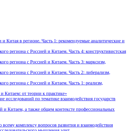
и Китая в регионе. Часть 1: рекомендуемые аналитические и
о региона с Россией и Китаем. Часть 4: конструктивистская
о региона с Россией и Китаем. Часть 3: марксизм,
о региона с Россией и Китаем. Часть 2: либерализм,
о региона с Россией и Китаем. Часть 1: реализм,
и Китаем: от теории к практике»
ие исследований по тематике взаимодействия государств
й и Китаем, а также общем контексте профессиональных
о всему комплексу вопросов развития и взаимодействия
исследовательского мышления элит