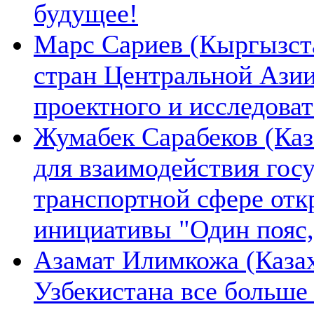
будущее!
Марс Сариев (Кыргызста
стран Центральной Ази
проектного и исследова
Жумабек Сарабеков (Каз
для взаимодействия гос
транспортной сфере отк
инициативы "Один пояс,
Азамат Илимкожа (Казах
Узбекистана все больше