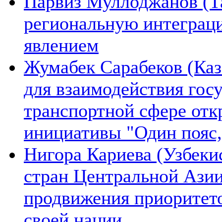
Парвиз Муллоджанов (Та
региональную интеграц
явлением
Жумабек Сарабеков (Каз
для взаимодействия гос
транспортной сфере отк
инициативы "Один пояс,
Нигора Кариева (Узбеки
стран Центральной Азии
продвижения приоритето
своей нации