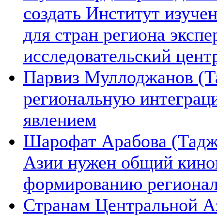
создать Институт изуче
для стран региона экспе
исследовательский цент
Парвиз Муллоджанов (Та
региональную интеграц
явлением
Шарофат Арабова (Тадж
Азии нужен общий киноп
формированию региона
Странам Центральной А