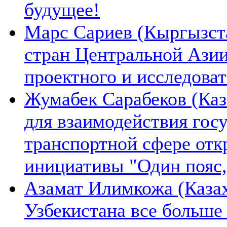
будущее!
Марс Сариев (Кыргызста
стран Центральной Ази
проектного и исследова
Жумабек Сарабеков (Каз
для взаимодействия гос
транспортной сфере отк
инициативы "Один пояс,
Азамат Илимкожа (Казах
Узбекистана все больше