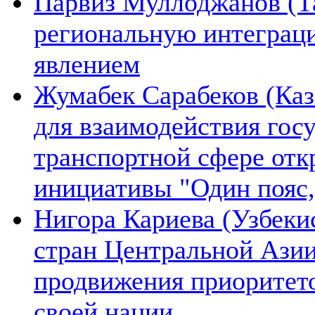
Парвиз Муллоджанов (Та
региональную интеграц
явлением
Жумабек Сарабеков (Каз
для взаимодействия гос
транспортной сфере отк
инициативы "Один пояс,
Нигора Кариева (Узбеки
стран Центральной Азии
продвижения приоритето
своей нации