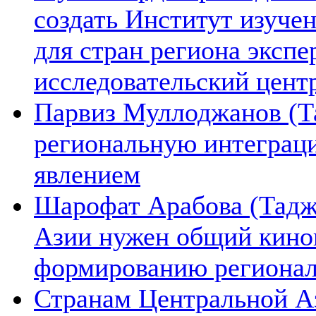
создать Институт изуче
для стран региона экспе
исследовательский цент
Парвиз Муллоджанов (Та
региональную интеграц
явлением
Шарофат Арабова (Тадж
Азии нужен общий киноп
формированию региона
Странам Центральной А