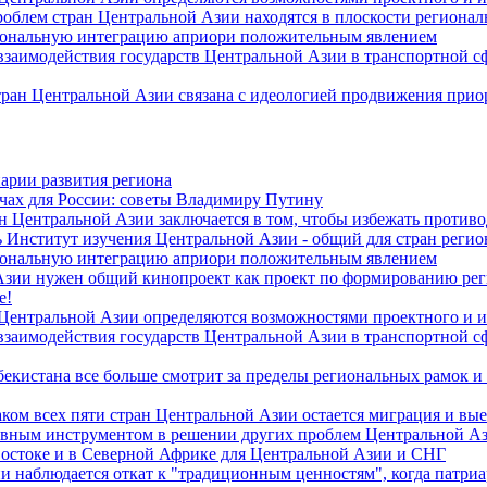
роблем стран Центральной Азии находятся в плоскости региона
гиональную интеграцию априори положительным явлением
 взаимодействия государств Центральной Азии в транспортной 
тран Центральной Азии связана с идеологией продвижения прио
арии развития региона
чах для России: советы Владимиру Путину
н Центральной Азии заключается в том, чтобы избежать против
 Институт изучения Центральной Азии - общий для стран регио
гиональную интеграцию априори положительным явлением
Азии нужен общий кинопроект как проект по формированию ре
е!
 Центральной Азии определяются возможностями проектного и 
 взаимодействия государств Центральной Азии в транспортной 
екистана все больше смотрит за пределы региональных рамок и
ом всех пяти стран Центральной Азии остается миграция и вые
лавным инструментом в решении других проблем Центральной А
Востоке и в Северной Африке для Центральной Азии и СНГ
и наблюдается откат к "традиционным ценностям", когда патри