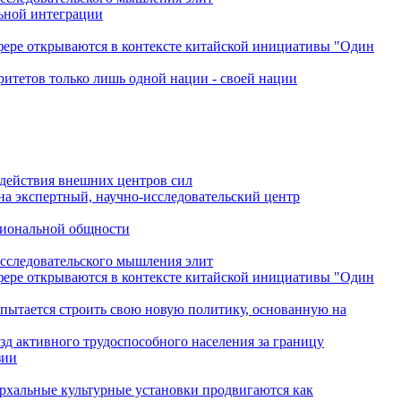
льной интеграции
сфере открываются в контексте китайской инициативы "Один
ритетов только лишь одной нации - своей нации
одействия внешних центров сил
на экспертный, научно-исследовательский центр
гиональной общности
исследовательского мышления элит
сфере открываются в контексте китайской инициативы "Один
 пытается строить свою новую политику, основанную на
зд активного трудоспособного населения за границу
зии
архальные культурные установки продвигаются как