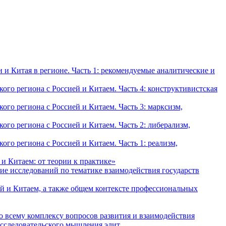
и Китая в регионе. Часть 1: рекомендуемые аналитические и
о региона с Россией и Китаем. Часть 4: конструктивистская
о региона с Россией и Китаем. Часть 3: марксизм,
о региона с Россией и Китаем. Часть 2: либерализм,
о региона с Россией и Китаем. Часть 1: реализм,
и Китаем: от теории к практике»
ие исследований по тематике взаимодействия государств
й и Китаем, а также общем контексте профессиональных
о всему комплексу вопросов развития и взаимодействия
исследовательского мышления элит