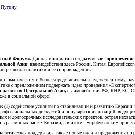
 Путину
ртный Форум».
Данная инициатива подразумевает
привлечение 
ральной Азии
, взаимодействия здесь России, Китая, Европейско
ии реальной политики и ее сопровождении.
ипломатическим и бизнес-представительствам, экспертному, нау
атике с предложением поддержать идею проведения «Экспертн
в развития Центральной Азии,
взаимодействия РФ, КНР, ЕС, С
кже в социальной сфере).
е:
(1)
содействие усилиям по стабилизации и развитию Евразии и
рофессиональных дискуссий и популяризация позиций ведущих
 и долгосрочных исследовательских проектов, острая нехватка 
в различных частях Евразии, а в итоге – «пробуксовки» процес
алитическая поддержка, а также новые идеи и предложения по р