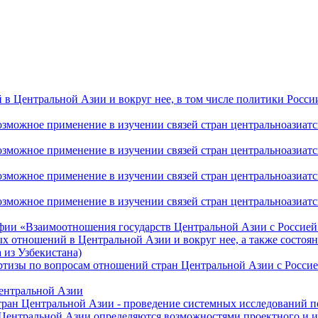
 Центральной Азии и вокруг нее, в том числе политики России 
ожное применение в изучении связей стран центральноазиатског
ожное применение в изучении связей стран центральноазиатског
ожное применение в изучении связей стран центральноазиатског
жное применение в изучении связей стран центральноазиатског
фии «Взаимоотношения государств Центральной Азии с Россией 
 отношений в Центральной Азии и вокруг нее, а также состоян
 из Узбекистана)
ртизы по вопросам отношений стран Центральной Азии с Россие
Центральной Азии
стран Центральной Азии - проведение системных исследований п
 Центральной Азии определяются возможностями проектного и 