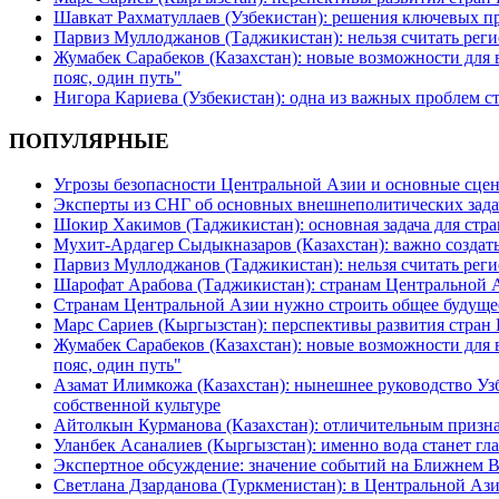
Шавкат Рахматуллаев (Узбекистан): решения ключевых п
Парвиз Муллоджанов (Таджикистан): нельзя считать ре
Жумабек Сарабеков (Казахстан): новые возможности для
пояс, один путь"
Нигора Кариева (Узбекистан): одна из важных проблем с
ПОПУЛЯРНЫЕ
Угрозы безопасности Центральной Азии и основные сцен
Эксперты из СНГ об основных внешнеполитических зада
Шокир Хакимов (Таджикистан): основная задача для стра
Мухит-Ардагер Сыдыкназаров (Казахстан): важно создать
Парвиз Муллоджанов (Таджикистан): нельзя считать ре
Шарофат Арабова (Таджикистан): странам Центральной 
Странам Центральной Азии нужно строить общее будуще
Марс Сариев (Кыргызстан): перспективы развития стран
Жумабек Сарабеков (Казахстан): новые возможности для
пояс, один путь"
Азамат Илимкожа (Казахстан): нынешнее руководство Узб
собственной культуре
Айтолкын Курманова (Казахстан): отличительным признак
Уланбек Асаналиев (Кыргызстан): именно вода станет г
Экспертное обсуждение: значение событий на Ближнем 
Светлана Дзарданова (Туркменистан): в Центральной Ази