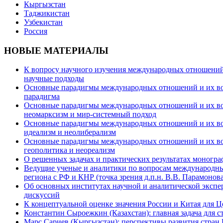
Кыргызстан
Таджикистан
Узбекистан
Россия
НОВЫЕ МАТЕРИАЛЫ
К вопросу научного изучения международных отношений в
научные подходы
Основные парадигмы международных отношений и их возм
парадигма
Основные парадигмы международных отношений и их возм
неомарксизм и мир-системный подход
Основные парадигмы международных отношений и их возм
идеализм и неолиберализм
Основные парадигмы международных отношений и их возмо
геополитика и неореализм
О решенных задачах и практических результатах моногра
Ведущие ученые и аналитики по вопросам международных
региона с РФ и КНР (точка зрения д.п.н. В.В. Парамонова
Об основных институтах научной и аналитической экспе
дискуссий
К концептуальной оценке значения России и Китая для 
Константин Сыроежкин (Казахстан): главная задача для 
Марс Сариев (Кыргызстан): перспективы развития стран