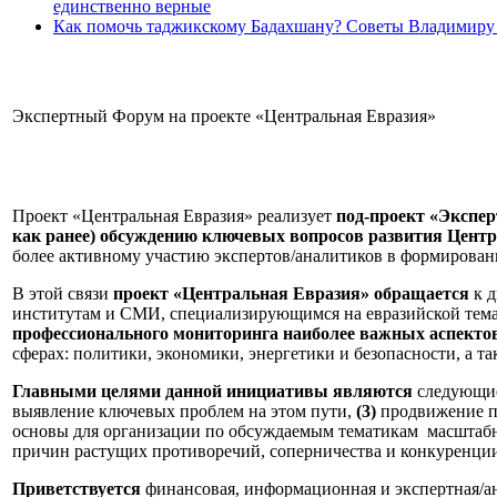
единственно верные
Как помочь таджикскому Бадахшану? Советы Владимиру
Экспертный Форум на проекте «Центральная Евразия»
Проект «Центральная Евразия» реализует
под-проект «Экспе
как ранее) обсуждению ключевых вопросов развития Цент
более активному участию экспертов/аналитиков в формирован
В этой связи
проект «Центральная Евразия» обращается
к д
институтам и СМИ, специализирующимся на евразийской тем
профессионального мониторинга наиболее важных аспекто
сферах: политики, экономики, энергетики и безопасности, а та
Главными целями данной инициативы являются
следующи
выявление ключевых проблем на этом пути,
(3)
продвижение п
основы для организации по обсуждаемым тематикам масштабных
причин растущих противоречий, соперничества и конкуренции 
Приветствуется
финансовая, информационная и экспертная/ан