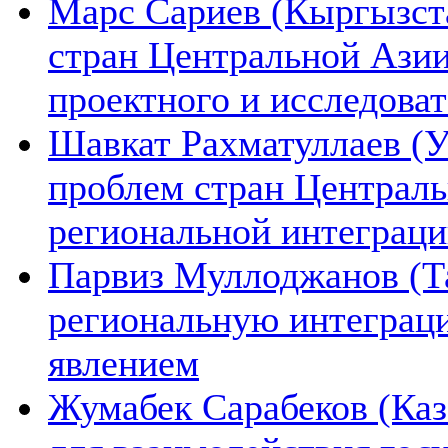
Марс Сариев (Кыргызста
стран Центральной Ази
проектного и исследова
Шавкат Рахматуллаев (У
проблем стран Централь
региональной интеграц
Парвиз Муллоджанов (Та
региональную интеграц
явлением
Жумабек Сарабеков (Каз