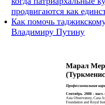
когда патриархальные к
продвигаются как единс
Как помочь таджикском
Владимиру Путину
Марал Мер
(
Туркменис
Профессиональная кар
Сентябрь
2008 –
наст
.
Asia Observatory, Casa 
Foundation and Royal Inst