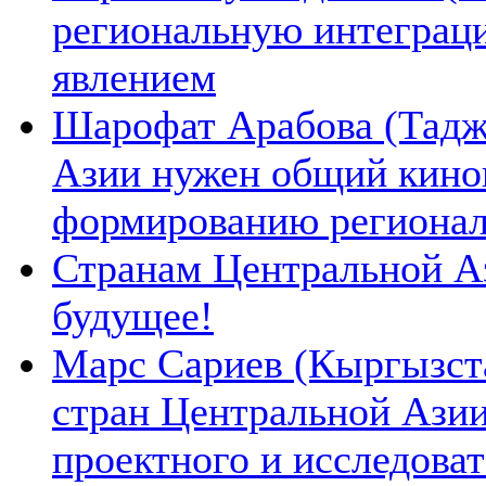
региональную интеграц
явлением
Шарофат Арабова (Тадж
Азии нужен общий киноп
формированию региона
Странам Центральной А
будущее!
Марс Сариев (Кыргызста
стран Центральной Ази
проектного и исследова