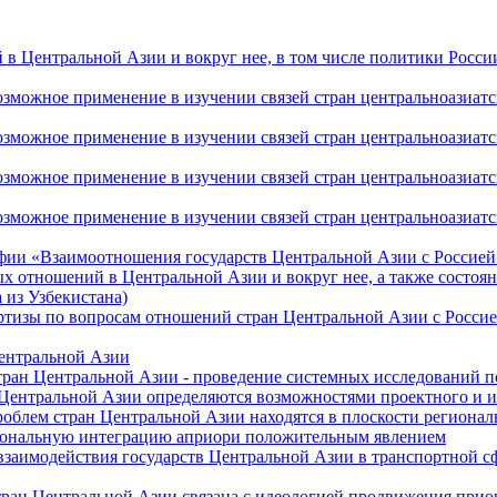
 Центральной Азии и вокруг нее, в том числе политики России 
ожное применение в изучении связей стран центральноазиатског
ожное применение в изучении связей стран центральноазиатског
ожное применение в изучении связей стран центральноазиатског
жное применение в изучении связей стран центральноазиатског
фии «Взаимоотношения государств Центральной Азии с Россией 
 отношений в Центральной Азии и вокруг нее, а также состоян
 из Узбекистана)
ртизы по вопросам отношений стран Центральной Азии с Россие
Центральной Азии
стран Центральной Азии - проведение системных исследований п
 Центральной Азии определяются возможностями проектного и 
роблем стран Центральной Азии находятся в плоскости региона
гиональную интеграцию априори положительным явлением
 взаимодействия государств Центральной Азии в транспортной 
тран Центральной Азии связана с идеологией продвижения прио