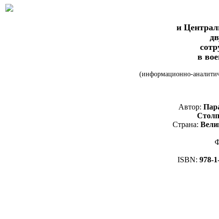
и Централ
дв
сотр
в вое
(информационно-аналитич
Автор:
Пара
Столп
Страна:
Вели
Ф
ISBN:
978-1