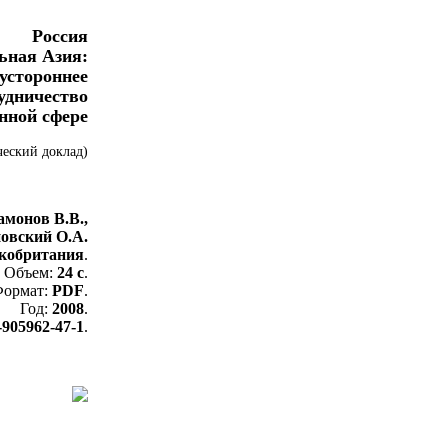
Россия
ьная Азия:
устороннее
удничество
нной сфере
еский доклад)
монов В.В.,
овский О.А.
кобритания
.
Объем:
24 с
.
ормат:
PDF
.
Год:
2008
.
-905962-47-1
.