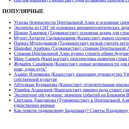
ПОПУЛЯРНЫЕ
Угрозы безопасности Центральной Азии и основные сцен
Эксперты из СНГ об основных внешнеполитических зада
Шокир Хакимов (Таджикистан): основная задача для стра
Мухит-Ардагер Сыдыкназаров (Казахстан): важно создать
Парвиз Муллоджанов (Таджикистан): нельзя считать ре
Шарофат Арабова (Таджикистан): странам Центральной 
Странам Центральной Азии нужно строить общее будуще
Марс Сариев (Кыргызстан): перспективы развития стран
Жумабек Сарабеков (Казахстан): новые возможности для
пояс, один путь"
Азамат Илимкожа (Казахстан): нынешнее руководство Узб
собственной культуре
Айтолкын Курманова (Казахстан): отличительным признак
Уланбек Асаналиев (Кыргызстан): именно вода станет г
Экспертное обсуждение: значение событий на Ближнем 
Светлана Дзарданова (Туркменистан): в Центральной Ази
единственно верные
Как помочь таджикскому Бадахшану? Советы Владимиру