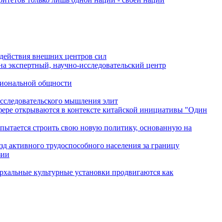
одействия внешних центров сил
на экспертный, научно-исследовательский центр
гиональной общности
исследовательского мышления элит
сфере открываются в контексте китайской инициативы "Один
 пытается строить свою новую политику, основанную на
зд активного трудоспособного населения за границу
зии
архальные культурные установки продвигаются как