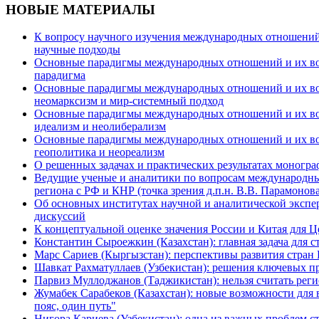
НОВЫЕ МАТЕРИАЛЫ
К вопросу научного изучения международных отношений в
научные подходы
Основные парадигмы международных отношений и их возм
парадигма
Основные парадигмы международных отношений и их возм
неомарксизм и мир-системный подход
Основные парадигмы международных отношений и их возм
идеализм и неолиберализм
Основные парадигмы международных отношений и их возмо
геополитика и неореализм
О решенных задачах и практических результатах моногра
Ведущие ученые и аналитики по вопросам международных
региона с РФ и КНР (точка зрения д.п.н. В.В. Парамонова
Об основных институтах научной и аналитической экспе
дискуссий
К концептуальной оценке значения России и Китая для 
Константин Сыроежкин (Казахстан): главная задача для 
Марс Сариев (Кыргызстан): перспективы развития стран
Шавкат Рахматуллаев (Узбекистан): решения ключевых п
Парвиз Муллоджанов (Таджикистан): нельзя считать ре
Жумабек Сарабеков (Казахстан): новые возможности для
пояс, один путь"
Нигора Кариева (Узбекистан): одна из важных проблем с