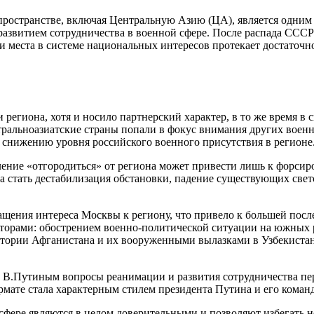
пространстве, включая Центральную Азию (ЦА), является одни
 развитием сотрудничества в военной сфере. После распада ССС
и места в системе национальных интересов протекает достаточн
и региона, хотя и носило партнерский характер, в то же время в
нтральноазиатские страны попали в фокус внимания других воен
снижению уровня российского военного присутствия в регионе
емление «отгородиться» от региона может привести лишь к форс
а стать дестабилизация обстановки, падение существующих све
ращения интереса Москвы к региону, что привело к большей пос
орами: обострением военно-политической ситуации на южных р
итории Афганистана и их вооруженными вылазками в Узбекистан
с В.Путиным вопросы реанимации и развития сотрудничества пе
мате стала характерным стилем президента Путина и его коман
 сфере являются в целом доверительными и позволяют избегать 