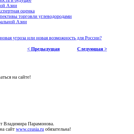
ость и будущее
ной Азии
кспертная оценка
спективы торговли углеводородами
ральной Азии
новая угроза или новая возможность для России?
< Предыдущая
Следующая >
ться на сайте!
ект Владимира Парамонова.
на сайт
www.ceasia.ru
обязательна!