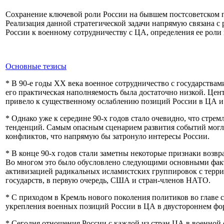
Сохранение ключевой роли России на бывшем постсоветском 
Реализация данной стратегической задачи напрямую связана с
России к военному сотрудничеству с ЦА, определения ее роли 
Основные тезисы
* В 90-е годы ХХ века военное сотрудничество с государствам
его практическая наполняемость была достаточно низкой. Це
привело к существенному ослаблению позиций России в ЦА и 
* Однако уже к середине 90-х годов стало очевидно, что стр
тенденций. Самым опасным сценарием развития событий могл
конфликтов, что напрямую бы затронуло интересы России.
* В конце 90-х годов стали заметны некоторые признаки возв
Во многом это было обусловлено следующими основными факт
активизацией радикальных исламистских группировок с терр
государств, в первую очередь, США и стран-членов НАТО.
* С приходом в Кремль нового поколения политиков во главе 
укрепления военных позиций России в ЦА в двустороннем фор
* Сегодня отношения России с каждой из стран ЦА в военной