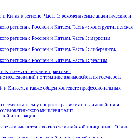
и Китая в регионе. Часть 1: рекомендуемые аналитические и
о региона с Россией и Китаем. Часть 4: конструктивистская
о региона с Россией и Китаем. Часть 3: марксизм,
о региона с Россией и Китаем. Часть 2: либерализм,
о региона с Россией и Китаем. Часть 1: реализм,
и Китаем: от теории к практике»
ие исследований по тематике взаимодействия государств
й и Китаем, а также общем контексте профессиональных
о всему комплексу вопросов развития и взаимодействия
исследовательского мышления элит
льной интеграции
сфере открываются в контексте китайской инициативы "Один
ритетов только лишь одной нации - своей нации