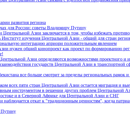
арии развития региона
чах для России: советы Владимиру Путину
н Центральной Азии заключается в том, чтобы избежать против
 Институт изучения Центральной Азии - общий для стран регио
гиональную интеграцию априори положительным явлением
Азии нужен общий кинопроект как проект по формированию ре
е!
 Центральной Азии определяются возможностями проектного и 
 взаимодействия государств Центральной Азии в транспортной 
екистана все больше смотрит за пределы региональных рамок и
ом всех пяти стран Центральной Азии остается миграция и вые
лавным инструментом в решении других проблем Центральной А
Востоке и в Северной Африке для Центральной Азии и СНГ
и наблюдается откат к "традиционным ценностям", когда патри
 Путину