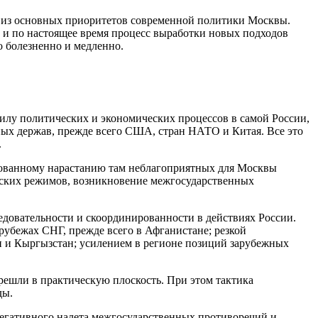
м из основных приоритетов современной политики Москвы.
Р и по настоящее время процесс выработки новых подходов
о болезненно и медленно.
 силу политических и экономических процессов в самой России,
ных держав, прежде всего США, стран НАТО и Китая. Все это
.
ированному нарастанию там неблагоприятных для Москвы
тских режимов, возникновение межгосударственных
ледовательности и скоординированности в действиях России.
убежах СНГ, прежде всего в Афганистане; резкой
 и Кыргызстан; усилением в регионе позиций зарубежных
решли в практическую плоскость. При этом тактика
ды.
негативного налета межгосударственных противоречий и