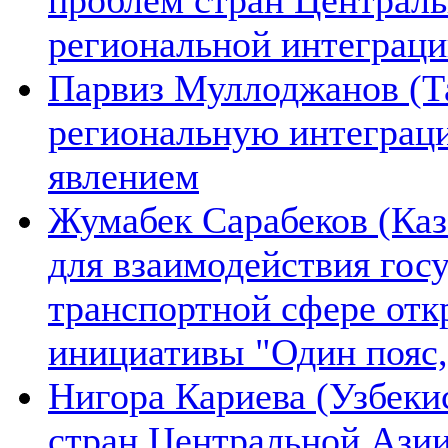
региональной интеграц
Парвиз Муллоджанов (Та
региональную интеграц
явлением
Жумабек Сарабеков (Каз
для взаимодействия гос
транспортной сфере отк
инициативы "Один пояс,
Нигора Кариева (Узбеки
стран Центральной Азии