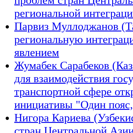
региональной интеграц
Парвиз Муллоджанов (Та
региональную интеграц
явлением
Жумабек Сарабеков (Каз
для взаимодействия гос
транспортной сфере отк
инициативы "Один пояс,
Нигора Кариева (Узбеки
стран Центральной Азии