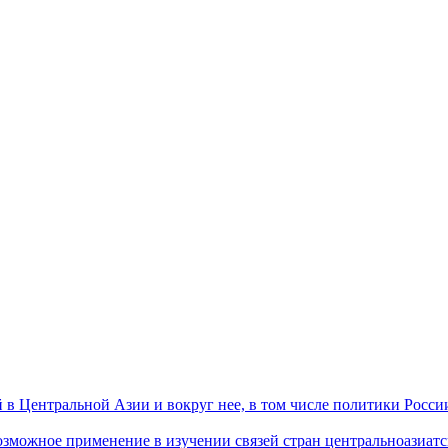
 Центральной Азии и вокруг нее, в том числе политики России 
ожное применение в изучении связей стран центральноазиатског