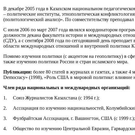
В декабре 2005 года в Казахском национальном педагогическо
– политические институты, этнополитическая конфликтология
(политологический анализ)». По совместительству преподавал
С июля 2006 по март 2007 года являлся координатором прогр
должности декана факультета истории и международных отноше
(СДУ), а с сентября 2008 года по сегодняшний день преподае
области международных отношений и внутренней политики Ка
Помимо изучения политики (с акцентом на геополитику) в сфе
также изучению политики России и стран исламского мира.
Публикации:
более 80 статей в журналах и газетах, а также 4 м
Democracy» (1998), «Роль США в мировой политике: влияние на
Член ряда национальных и международных организаций:
1. Союз Журналистов Казахстана (с 1994 г.);
2. Ассоциация по изучению национальностей, Колумбийский 
3. Фулбрайтская Ассоциация, г. Вашингтон, США (c 1999 г.);
4. Общество по изучению Центральной Евразии, Гарвардский 