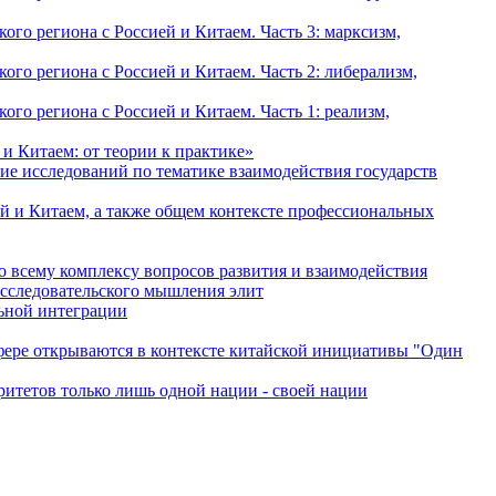
о региона с Россией и Китаем. Часть 3: марксизм,
о региона с Россией и Китаем. Часть 2: либерализм,
о региона с Россией и Китаем. Часть 1: реализм,
и Китаем: от теории к практике»
ие исследований по тематике взаимодействия государств
й и Китаем, а также общем контексте профессиональных
о всему комплексу вопросов развития и взаимодействия
исследовательского мышления элит
льной интеграции
сфере открываются в контексте китайской инициативы "Один
ритетов только лишь одной нации - своей нации