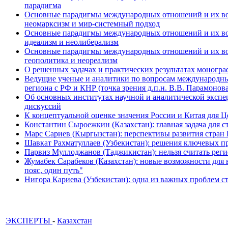
парадигма
Основные парадигмы международных отношений и их возм
неомарксизм и мир-системный подход
Основные парадигмы международных отношений и их возм
идеализм и неолиберализм
Основные парадигмы международных отношений и их возмо
геополитика и неореализм
О решенных задачах и практических результатах моногра
Ведущие ученые и аналитики по вопросам международных
региона с РФ и КНР (точка зрения д.п.н. В.В. Парамонова
Об основных институтах научной и аналитической экспе
дискуссий
К концептуальной оценке значения России и Китая для 
Константин Сыроежкин (Казахстан): главная задача для 
Марс Сариев (Кыргызстан): перспективы развития стран
Шавкат Рахматуллаев (Узбекистан): решения ключевых п
Парвиз Муллоджанов (Таджикистан): нельзя считать ре
Жумабек Сарабеков (Казахстан): новые возможности для
пояс, один путь"
Нигора Кариева (Узбекистан): одна из важных проблем с
ЭКСПЕРТЫ
-
Казахстан