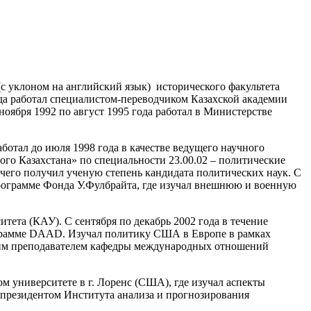
 (с уклоном на английский язык) исторического факультета
ода работал специалистом-переводчиком Казахской академии
ноября 1992 по август 1995 года работал в Министерстве
ботал до июля 1998 года в качестве ведущего научного
го Казахстана» по специальности 23.00.02 – политические
чего получил ученую степень кандидата политических наук. С
программе Фонда У.Фулбрайта, где изучал внешнюю и военную
ета (КАУ). С сентября по декабрь 2002 года в течение
программе DAAD. Изучал политику США в Европе в рамках
ршим преподавателем кафедры международных отношений
м университете в г. Лоренс (США), где изучал аспекты
-президентом Института анализа и прогнозирования