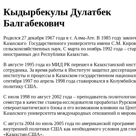
Кыдырбекулы Дулатбек
Балгабекович
Родился 27 декабря 1967 года в г. Алма-Ате. В 1985 году зако
Казахского Государственного университета имени С.М. Кирова
сельскохозяйственных наук. С марта по ноябрь 1992 года – ст
иностранных дел Республики Казахстан.
В августе 1995 года из МИД РК перешел в Казахстанский инсти
сотрудника. За время работы в Институте защитил диссертац
институты и процессы в Казахском государственном националь
сентября 1997 по апрель 1998 года стажировался в Колумбий
политику США.
С июля 1998 по август 2002 года – преподаватель политологи
семестра в качестве стажера-исследователя проработал Рурск
североатлантического блока и его возможном влиянии на Цен
Казахского университета международных отношений и миро
С августа 2004 по июль 2005 года по американской программе
внутренней политики США как необходимого условия для глоб
«Казахстан-США».