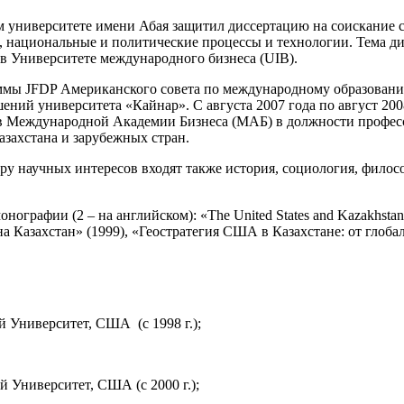
м университете имени Абая защитил диссертацию на соискание с
, национальные и политические процессы и технологии. Тема д
 в Университете международного бизнеса (UIB).
аммы JFDP Американского совета по международному образованию
ний университета «Кайнар». С августа 2007 года по август 20
т в Международной Академии Бизнеса (МАБ) в должности профес
захстана и зарубежных стран.
ру научных интересов входят также история, социология, филосо
онографии (2 – на английском): «The United States and Kazakhstan: 
 Казахстан» (1999), «Геостратегия США в Казахстане: от глоба
Университет, США (c 1998 г.);
Университет, США (c 2000 г.);