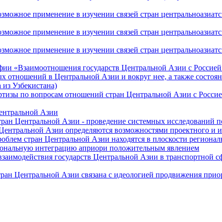
ожное применение в изучении связей стран центральноазиатског
ожное применение в изучении связей стран центральноазиатског
жное применение в изучении связей стран центральноазиатског
фии «Взаимоотношения государств Центральной Азии с Россией 
 отношений в Центральной Азии и вокруг нее, а также состоян
 из Узбекистана)
ртизы по вопросам отношений стран Центральной Азии с Россие
Центральной Азии
стран Центральной Азии - проведение системных исследований п
 Центральной Азии определяются возможностями проектного и 
роблем стран Центральной Азии находятся в плоскости региона
гиональную интеграцию априори положительным явлением
 взаимодействия государств Центральной Азии в транспортной 
тран Центральной Азии связана с идеологией продвижения прио