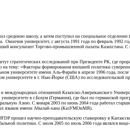
нчил среднюю школу, а затем поступил на специальное отделение
. Окончив университет, с августа 1991 года по февраль 1992 г
арший консультант Торгово-промышленной палаты Казахстана. С 
тут стратегических исследований при Президенте РК, где прора
ию на тему: «Факторы формирования внешней политики суверенно
ном университете имени Аль-Фараби в апреле 1996 года, после 
ском университете в г. Нью-Йорке (США) по исследовательской 
и и международных отношений Казахско-Американского Университ
ом университете в г.Бохум (Германия), где был по германской 
тральную Азию. С января 2003 по июнь 2004 года работал ста
вых языков имени Абылай-хана (КазУМОиМЯ).
 JFDP прошел научно-преподавательскую стажировку в Канзасско
альной политики. С июля 2005 по июль 2006 года являлся вице