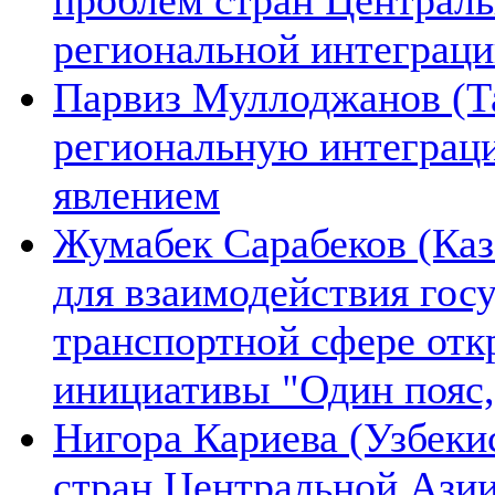
региональной интеграц
Парвиз Муллоджанов (Та
региональную интеграц
явлением
Жумабек Сарабеков (Каз
для взаимодействия гос
транспортной сфере отк
инициативы "Один пояс,
Нигора Кариева (Узбеки
стран Центральной Азии