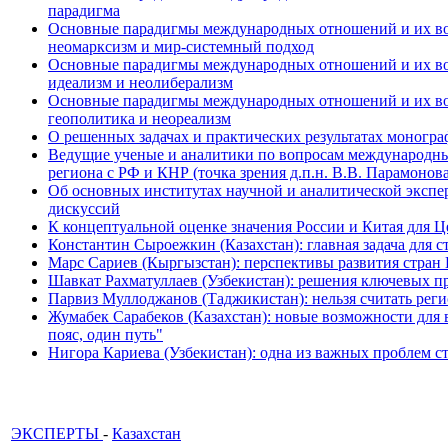
парадигма
Основные парадигмы международных отношений и их возм
неомарксизм и мир-системный подход
Основные парадигмы международных отношений и их возм
идеализм и неолиберализм
Основные парадигмы международных отношений и их возмо
геополитика и неореализм
О решенных задачах и практических результатах моногра
Ведущие ученые и аналитики по вопросам международных
региона с РФ и КНР (точка зрения д.п.н. В.В. Парамонова
Об основных институтах научной и аналитической экспе
дискуссий
К концептуальной оценке значения России и Китая для 
Константин Сыроежкин (Казахстан): главная задача для 
Марс Сариев (Кыргызстан): перспективы развития стран
Шавкат Рахматуллаев (Узбекистан): решения ключевых п
Парвиз Муллоджанов (Таджикистан): нельзя считать ре
Жумабек Сарабеков (Казахстан): новые возможности для
пояс, один путь"
Нигора Кариева (Узбекистан): одна из важных проблем с
ЭКСПЕРТЫ
-
Казахстан