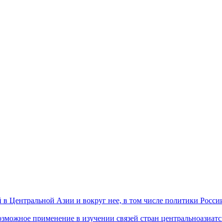
 Центральной Азии и вокруг нее, в том числе политики России 
ожное применение в изучении связей стран центральноазиатског