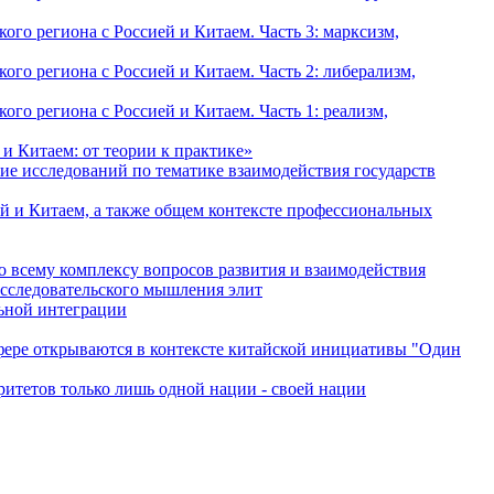
о региона с Россией и Китаем. Часть 3: марксизм,
о региона с Россией и Китаем. Часть 2: либерализм,
о региона с Россией и Китаем. Часть 1: реализм,
и Китаем: от теории к практике»
ие исследований по тематике взаимодействия государств
й и Китаем, а также общем контексте профессиональных
о всему комплексу вопросов развития и взаимодействия
исследовательского мышления элит
льной интеграции
сфере открываются в контексте китайской инициативы "Один
ритетов только лишь одной нации - своей нации